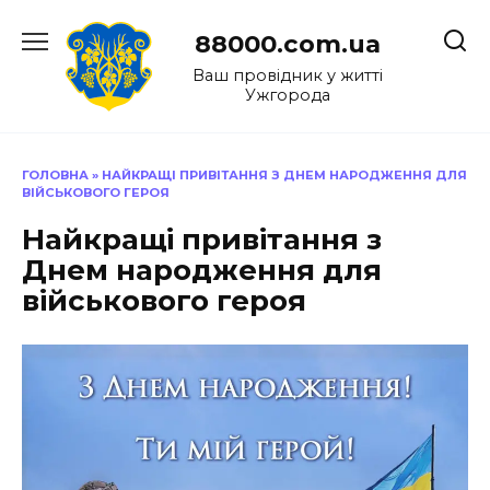
Перейти
до
88000.com.ua
вмісту
Ваш провідник у житті
Ужгорода
ГОЛОВНА
»
НАЙКРАЩІ ПРИВІТАННЯ З ДНЕМ НАРОДЖЕННЯ ДЛЯ
ВІЙСЬКОВОГО ГЕРОЯ
Найкращі привітання з
Днем народження для
військового героя