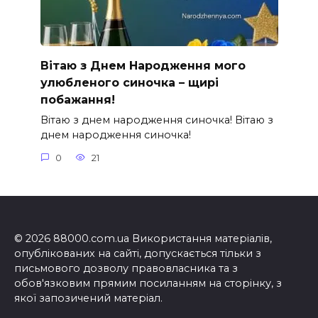
Вітаю з Днем Народження мого
улюбленого синочка – щирі
побажання!
Вітаю з днем народження синочка! Вітаю з
днем народження синочка!
0
21
© 2026 88000.com.ua Використання матеріалів,
опублікованих на сайті, допускається тільки з
письмового дозволу правовласника та з
обов'язковим прямим посиланням на сторінку, з
якої запозичений матеріал.