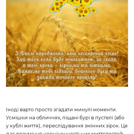
Іноді варто просто згадати минулі моменти.
Усмішки на обличчях, піщані бурі в пустелі (або
у кублі життя), переслідування змінних зірок. Це
дає розуміння неоціненності цих миттєвостей.