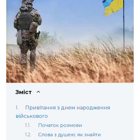
Зміст
Привітання з днем народження
військового
Початок розмови
Слова з душею: як знайти