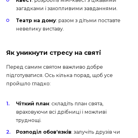
Квест
: розробіть міні-квест з цікавими
загадками і захопливими завданнями.
Театр на дому
: разом з дітьми поставте
невелику виставу.
Як уникнути стресу на святі
Перед самим святом важливо добре
підготуватися. Ось кілька порад, щоб усе
пройшло гладко:
Чіткий план
: складіть план свята,
враховуючи всі дрібниці і можливі
труднощі.
Розподіл обов’язків
: залучіть друзів чи