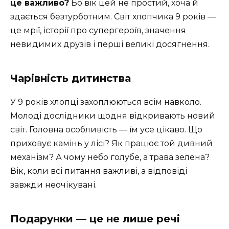
це важливо?
Бо вік цей не простий, хоча й
здається безтурботним. Світ хлопчика 9 років —
це мрії, історії про супергероїв, значення
невидимих друзів і перші великі досягнення.
Чарівність дитинства
У 9 років хлопці захоплюються всім навколо.
Молоді дослідники щодня відкривають новий
світ. Головна особливість — їм усе цікаво. Що
приховує камінь у лісі? Як працює той дивний
механізм? А чому небо голубе, а трава зелена?
Вік, коли всі питання важливі, а відповіді
завжди неочікувані.
Подарунки — це не лише речі