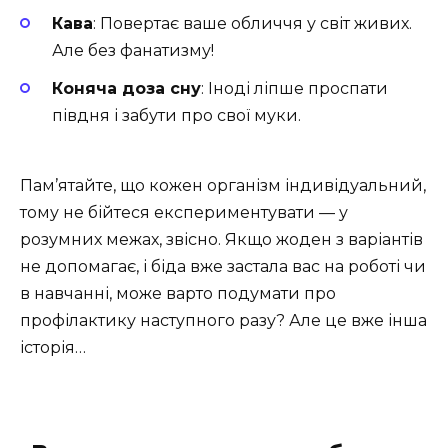
Кава
: Повертає ваше обличчя у світ живих.
Але без фанатизму!
Коняча доза сну
: Іноді ліпше проспати
півдня і забути про свої муки.
Пам’ятайте, що кожен організм індивідуальний,
тому не бійтеся експериментувати — у
розумних межах, звісно. Якщо жоден з варіантів
не допомагає, і біда вже застала вас на роботі чи
в навчанні, може варто подумати про
профілактику наступного разу? Але це вже інша
історія…