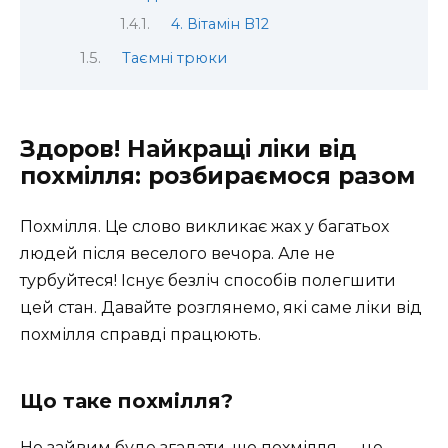
4. Вітамін B12
Таємні трюки
Здоров! Найкращі ліки від
похмілля: розбираємося разом
Похмілля. Це слово викликає жах у багатьох
людей після веселого вечора. Але не
турбуйтеся! Існує безліч способів полегшити
цей стан. Давайте розглянемо, які саме ліки від
похмілля справді працюють.
Що таке похмілля?
Не зайвим буде згадати, що похмілля — це