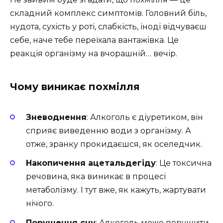
складний комплекс симптомів. Головний біль,
нудота, сухість у роті, слабкість, іноді відчуваєш
себе, наче тебе переїхала вантажівка. Це
реакція організму на вчорашній… вечір.
Чому виникає похмілля
Зневоднення
: Алкоголь є діуретиком, він
сприяє виведенню води з організму. А
отже, зранку прокидаєшся, як оселедчик.
Накопичення ацетальдегіду
: Це токсична
речовина, яка виникає в процесі
метаболізму. І тут вже, як кажуть, жартувати
нічого.
Порушення сну
: Алкоголь може порушити