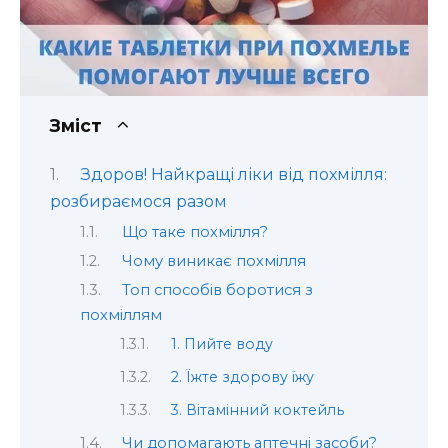
Зміст
Здоров! Найкращі ліки від похмілля:
розбираємося разом
Що таке похмілля?
Чому виникає похмілля
Топ способів боротися з
похміллям
1. Пийте воду
2. Їжте здорову їжу
3. Вітамінний коктейль
Чи допомагають аптечні засоби?