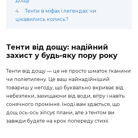
дощу
Тенти в міфах і легендах: чи
цікавились колись?
Тенти від дощу: надійний
захист у будь-яку пору року
Тенти від дощу — це не просто шматок тканини
чи поліетилену. Це ваш найнадійніший
товариш у негоду, що буквально вкриває від
небезпеки, захищаючи від води, вітру і навіть
сонячного проміння. Іноді вам здається, що
дощ ось-ось зіпсує плани, але з тентом ви
завжди будете на крок попереду стихії.