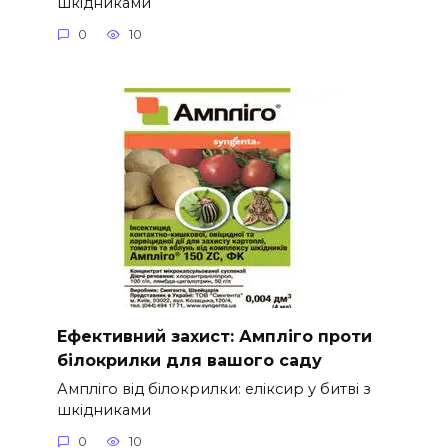
шкідниками
0
10
Ефективний захист: Ампліго проти
білокрилки для вашого саду
Ампліго від білокрилки: еліксир у битві з
шкідниками
0
10