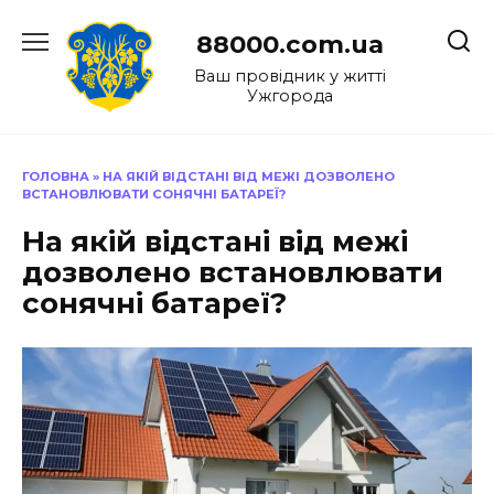
Перейти
до
88000.com.ua
вмісту
Ваш провідник у житті
Ужгорода
ГОЛОВНА
»
НА ЯКІЙ ВІДСТАНІ ВІД МЕЖІ ДОЗВОЛЕНО
ВСТАНОВЛЮВАТИ СОНЯЧНІ БАТАРЕЇ?
На якій відстані від межі
дозволено встановлювати
сонячні батареї?