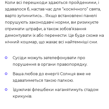
Коли всі перешкоди здаються пройденими, і
здавалося б, настав час для “космічного” свята,
варто зупинитись… Якщо встановлені панелі
порушують законодавчі норми, ви ризикуєте
отримати штрафи, а також зобов’язання
демонтувати їх або перенести. Це буде схоже на
нічний кошмар, що жахає всі найтемніші сни.
Сусіди можуть зателефонувати про
порушення в органи правопорядку.
Ваша любов до енергії Солнця вже не
здаватиметься такою палкою.
Їдужливі флешбеки наганятимуть стадом
крикунів.