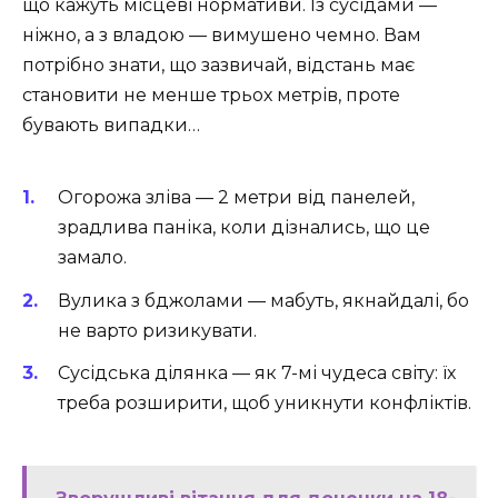
що кажуть місцеві нормативи. Із сусідами —
ніжно, а з владою — вимушено чемно. Вам
потрібно знати, що зазвичай, відстань має
становити не менше трьох метрів, проте
бувають випадки…
Огорожа зліва — 2 метри від панелей,
зрадлива паніка, коли дізнались, що це
замало.
Вулика з бджолами — мабуть, якнайдалі, бо
не варто ризикувати.
Сусідська ділянка — як 7-мі чудеса світу: їх
треба розширити, щоб уникнути конфліктів.