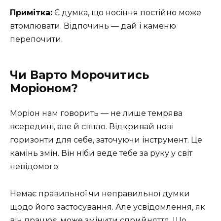
Примітка:
Є думка, що носіння постійно може
втомлювати. Відпочинь — дай і каменю
перепочити.
Чи Варто Морочитись
Моріоном?
Моріон нам говорить — не лише темрява
всередині, але й світло. Відкривай нові
горизонти для себе, заточуючи інструмент. Це
камінь змін. Він ніби веде тебе за руку у світ
невідомого.
Немає правильної чи неправильної думки
щодо його застосування. Але усвідомлення, як
він працює, може змінити сприйняття. Що