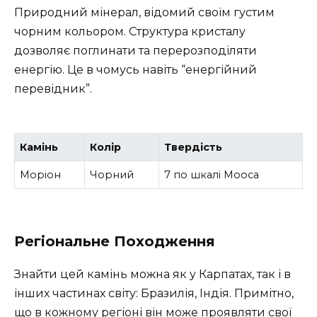
Природний мінерал, відомий своїм густим
чорним кольором. Структура кристалу
дозволяє поглинати та перерозподіляти
енергію. Це в чомусь навіть “енергійний
перевідник”.
Камінь
Колір
Твердість
Моріон
Чорний
7 по шкалі Мооса
Регіональне Походження
Знайти цей камінь можна як у Карпатах, так і в
інших частинах світу: Бразилія, Індія. Примітно,
що в кожному регіоні він може проявляти свої