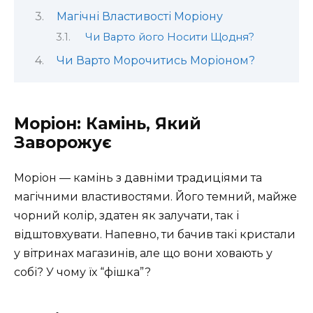
Магічні Властивості Моріону
Чи Варто його Носити Щодня?
Чи Варто Морочитись Моріоном?
Моріон: Камінь, Який
Заворожує
Моріон — камінь з давніми традиціями та
магічними властивостями. Його темний, майже
чорний колір, здатен як залучати, так і
відштовхувати. Напевно, ти бачив такі кристали
у вітринах магазинів, але що вони ховають у
собі? У чому їх “фішка”?