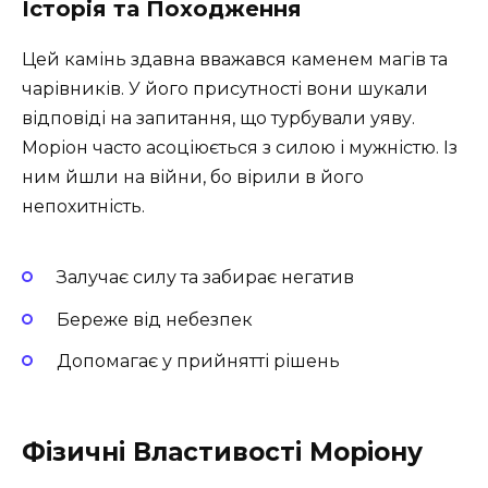
Історія та Походження
Цей камінь здавна вважався каменем магів та
чарівників. У його присутності вони шукали
відповіді на запитання, що турбували уяву.
Моріон часто асоціюється з силою і мужністю. Із
ним йшли на війни, бо вірили в його
непохитність.
Залучає силу та забирає негатив
Береже від небезпек
Допомагає у прийнятті рішень
Фізичні Властивості Моріону