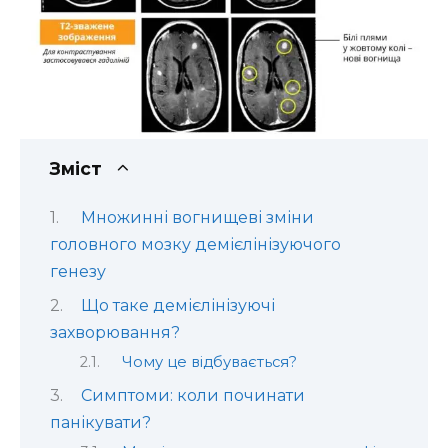
Зміст
Множинні вогнищеві зміни
головного мозку демієлінізуючого
генезу
Що таке демієлінізуючі
захворювання?
Чому це відбувається?
Симптоми: коли починати
панікувати?