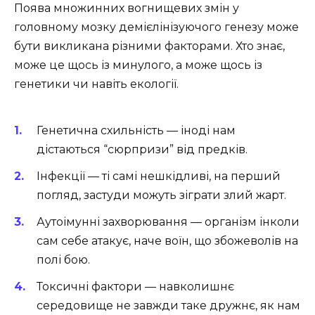
Поява множинних вогнищевих змін у
головному мозку демієлінізуючого генезу може
бути викликана різними факторами. Хто знає,
може це щось із минулого, а може щось із
генетики чи навіть екології.
Генетична схильність — іноді нам
дістаються “сюрпризи” від предків.
Інфекції — ті самі нешкідливі, на перший
погляд, застуди можуть зіграти злий жарт.
Аутоімунні захворювання — організм інколи
сам себе атакує, наче воїн, що збожеволів на
полі бою.
Токсичні фактори — навколишнє
середовище не завжди таке дружнє, як нам