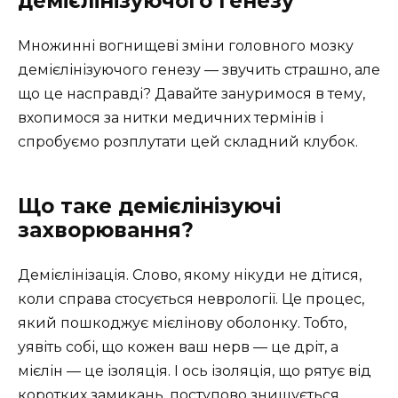
демієлінізуючого генезу
Множинні вогнищеві зміни головного мозку
демієлінізуючого генезу — звучить страшно, але
що це насправді? Давайте зануримося в тему,
вхопимося за нитки медичних термінів і
спробуємо розплутати цей складний клубок.
Що таке демієлінізуючі
захворювання?
Демієлінізація. Слово, якому нікуди не дітися,
коли справа стосується неврології. Це процес,
який пошкоджує мієлінову оболонку. Тобто,
уявіть собі, що кожен ваш нерв — це дріт, а
мієлін — це ізоляція. І ось ізоляція, що рятує від
коротких замикань, поступово знищується.