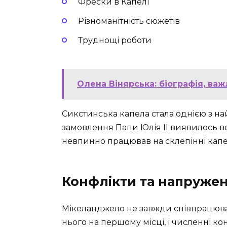
Фрески в Капелі
Різноманітність сюжетів
Труднощі роботи
Олена Вінярська: біографія, важ
Сикстинська капела стала однією з н
замовлення Папи Юлія II виявилось в
невпинно працював на склепінні капе
Конфлікти та напруже
Мікеланджело не завжди співпрацюва
нього на першому місці, і численні к