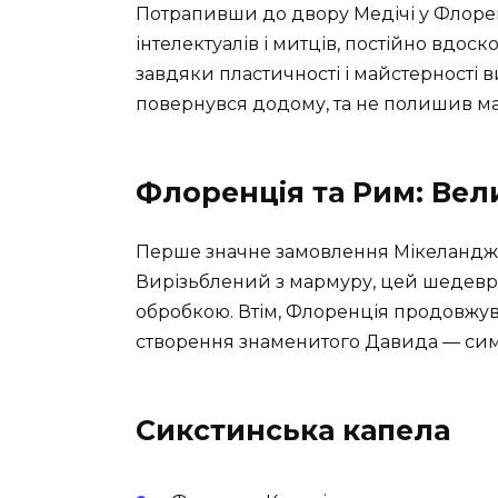
Потрапивши до двору Медічі у Флорен
інтелектуалів і митців, постійно вдос
завдяки пластичності і майстерності
повернувся додому, та не полишив мал
Флоренція та Рим: Вел
Перше значне замовлення Мікеланджел
Вирізьблений з мармуру, цей шедевр
обробкою. Втім, Флоренція продовжува
створення знаменитого Давида — симв
Сикстинська капела