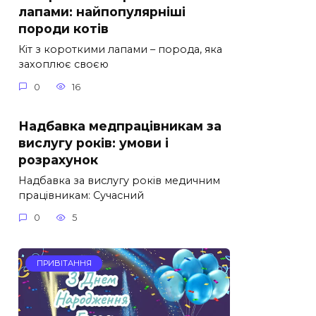
лапами: найпопулярніші
породи котів
Кіт з короткими лапами – порода, яка
захоплює своєю
0
16
Надбавка медпрацівникам за
вислугу років: умови і
розрахунок
Надбавка за вислугу років медичним
працівникам: Сучасний
0
5
ПРИВІТАННЯ