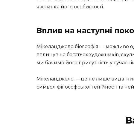
частинка його особистості.
Вплив на наступні пок
Мікеланджело біографія — можливо од
вплинув на багатьох художників, скульп
ми бачимо його присутність у сучасній 
Мікеланджело — це не лише видатний м
символ філософської генійності та не
В