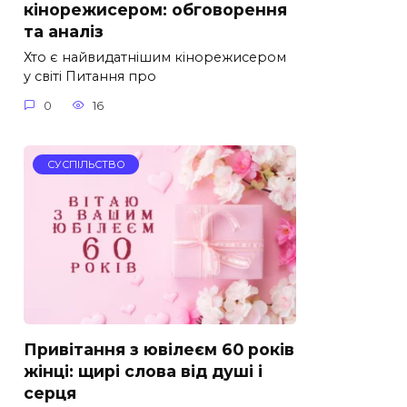
кінорежисером: обговорення
та аналіз
Хто є найвидатнішим кінорежисером
у світі Питання про
0
16
СУСПІЛЬСТВО
Привітання з ювілеєм 60 років
жінці: щирі слова від душі і
серця