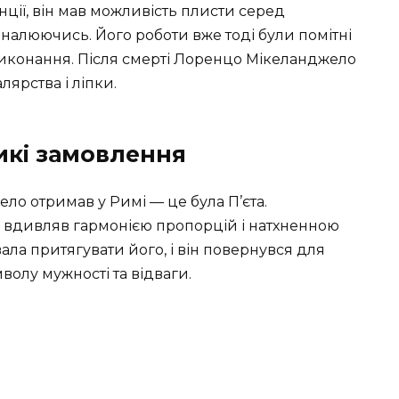
ції, він мав можливість плисти серед
коналюючись. Його роботи вже тоді були помітні
 виконання. Після смерті Лоренцо Мікеланджело
ярства і ліпки.
икі замовлення
о отримав у Римі — це була П’єта.
 вдивляв гармонією пропорцій і натхненною
ла притягувати його, і він повернувся для
олу мужності та відваги.