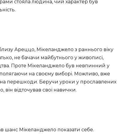
орами стояла людина, чий характер був
ьність.
близу Ареццо, Мікеланджело з раннього віку
тько, не бачачи майбутнього у живописі,
цтва. Проте Мікеланджело був невпинний у
наполягаючи на своєму виборі. Можливо, вже
л на перешкоди. Беручи уроки у прославлених
, він відточував свої навички.
ав шанс Мікеланджело показати себе.