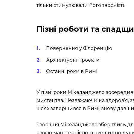
тільки стимулювали його творчість.
Пізні роботи та спадщ
Повернення у Флоренцію
Архітектурні проекти
Останні роки в Римі
У пізні роки Мікеланджело зосередивс
мистецтва. Незважаючи на здоров’я, 
шлях завершився в Римі, знову давши с
Творіння Мікеланджело зберіглись дл
своєю майстерністю, в них видно душу