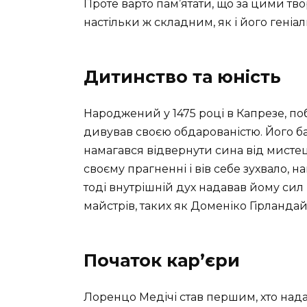
Проте варто пам’ятати, що за цими тв
настільки ж складним, як і його геніал
Дитинство та юність
Народжений у 1475 році в Капрезе, по
дивував своєю обдарованістю. Його ба
намагався відвернути сина від мисте
своєму прагненні і вів себе зухвало, 
тоді внутрішній дух надавав йому си
майстрів, таких як Доменіко Гірландайо
Початок кар’єри
Лоренцо Медічі став першим, хто над