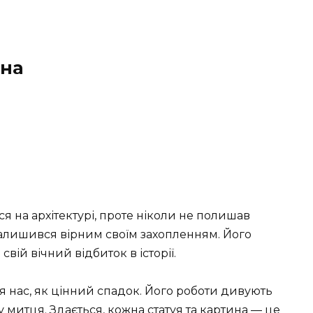
ина
я на архітектурі, проте ніколи не полишав
залишився вірним своїм захопленням. Його
вій вічний відбиток в історії.
я нас, як цінний спадок. Його роботи дивують
 митця. Здається, кожна статуя та картина — це