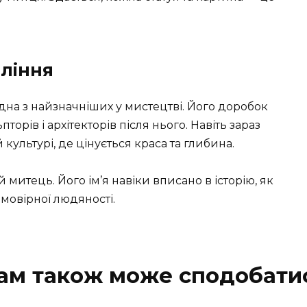
оління
на з найзначніших у мистецтві. Його доробок
торів і архітекторів після нього. Навіть зараз
культурі, де цінується краса та глибина.
итець. Його ім’я навіки вписано в історію, як
ймовірної людяності.
ам також може сподобати