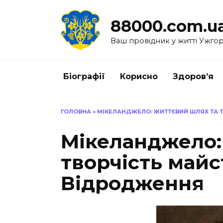
Перейти
до
88000.com.u
вмісту
Ваш провідник у житті Ужго
Біографії
Корисно
Здоров’я
ГОЛОВНА
»
МІКЕЛАНДЖЕЛО: ЖИТТЄВИЙ ШЛЯХ ТА 
Мікеланджело:
творчість майс
Відродження