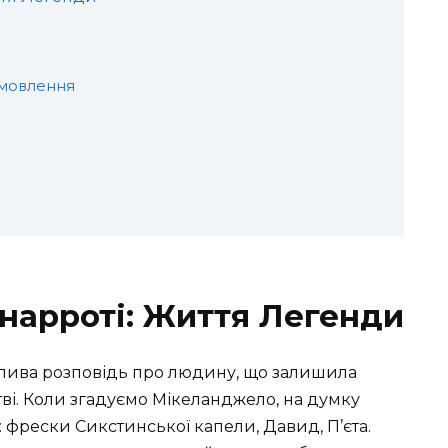
амовлення
нарроті: Життя Легенди
лива розповідь про людину, що залишила
ві. Коли згадуємо Мікеланджело, на думку
 фрески Сикстинської капели, Давид, П’єта.