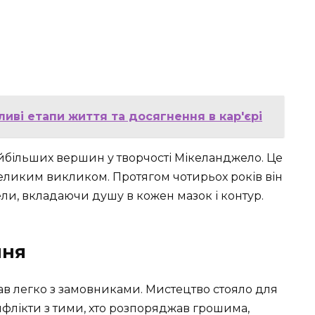
ливі етапи життя та досягнення в кар'єрі
айбільших вершин у творчості Мікеланджело. Це
еликим викликом. Протягом чотирьох років він
ли, вкладаючи душу в кожен мазок і контур.
ння
в легко з замовниками. Мистецтво стояло для
онфлікти з тими, хто розпоряджав грошима,