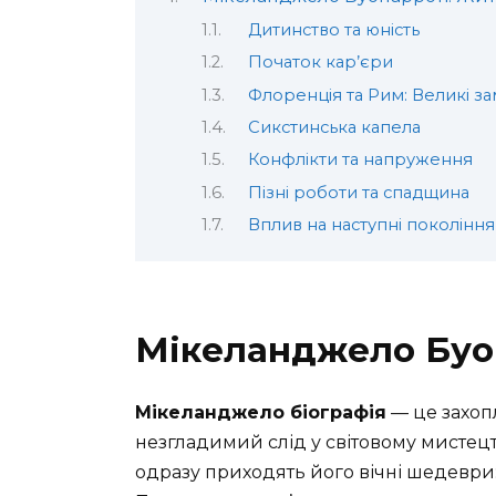
Дитинство та юність
Початок кар’єри
Флоренція та Рим: Великі з
Сикстинська капела
Конфлікти та напруження
Пізні роботи та спадщина
Вплив на наступні покоління
Мікеланджело Буо
Мікеланджело біографія
— це захоп
незгладимий слід у світовому мистецт
одразу приходять його вічні шедеври: