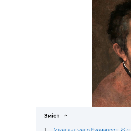
Зміст
Мікеланджело Буонарроті: Жи