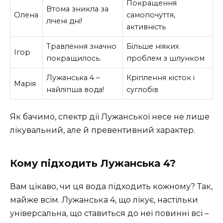
Покращення
Втома зникла за
Олена
самопочуття,
лічені дні!
активність
Травлення значно
Більше ніяких
Ігор
покращилось.
проблем з шлунком
Лужанська 4 –
Кріплення кісток і
Марія
найліпша вода!
суглобів
Як бачимо, спектр дії Лужанської несе не лише
лікувальний, але й превентивний характер.
Кому підходить Лужанська 4?
Вам цікаво, чи ця вода підходить кожному? Так,
майже всім. Лужанська 4, що лікує, настільки
універсальна, що ставиться до неї повинні всі –