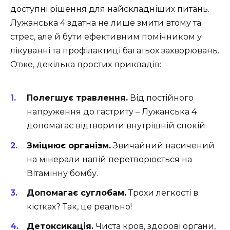
доступні рішення для найскладніших питань.
Лужанська 4 здатна не лише змити втому та
стрес, але й бути ефективним помічником у
лікуванні та профілактиці багатьох захворювань.
Отже, декілька простих прикладів:
Полегшує травлення.
Від постійного
напруження до гастриту – Лужанська 4
допомагає відтворити внутрішній спокій.
Зміцнює організм.
Звичайний насичений
на мінерали напій перетворюється на
Вітамінну бомбу.
Допомагає суглобам.
Трохи легкості в
кістках? Так, це реально!
Детоксикація.
Чиста кров, здорові органи,