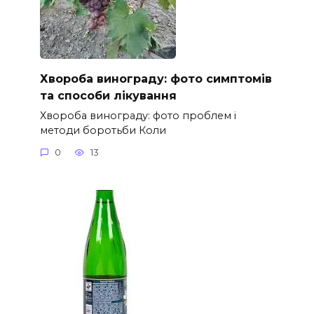
Хвороба винограду: фото симптомів
та способи лікування
Хвороба винограду: фото проблем і
методи боротьби Коли
0
13