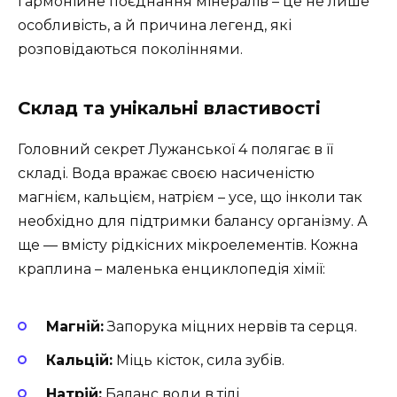
гармонійне поєднання мінералів – це не лише
особливість, а й причина легенд, які
розповідаються поколіннями.
Склад та унікальні властивості
Головний секрет Лужанської 4 полягає в її
складі. Вода вражає своєю насиченістю
магнієм, кальцієм, натрієм – усе, що інколи так
необхідно для підтримки балансу організму. А
ще — вмісту рідкісних мікроелементів. Кожна
краплина – маленька енциклопедія хімії:
Магній:
Запорука міцних нервів та серця.
Кальцій:
Міць кісток, сила зубів.
Натрій:
Баланс води в тілі.