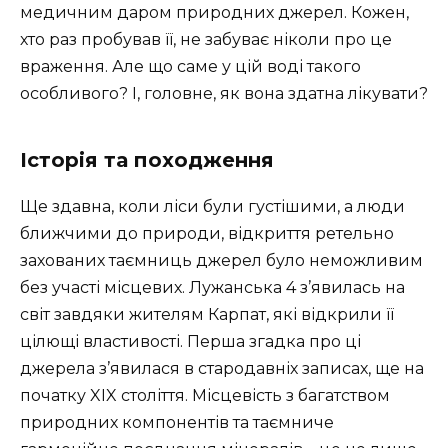
медичним даром природних джерел. Кожен,
хто раз пробував її, не забуває ніколи про це
враження. Але що саме у цій воді такого
особливого? І, головне, як вона здатна лікувати?
Історія та походження
Ще здавна, коли ліси були густішими, а люди
ближчими до природи, відкриття ретельно
захованих таємниць джерел було неможливим
без участі місцевих. Лужанська 4 з’явилась на
світ завдяки жителям Карпат, які відкрили її
цілющі властивості. Перша згадка про ці
джерела з’явилася в стародавніх записах, ще на
початку XIX століття. Місцевість з багатством
природних компонентів та таємниче