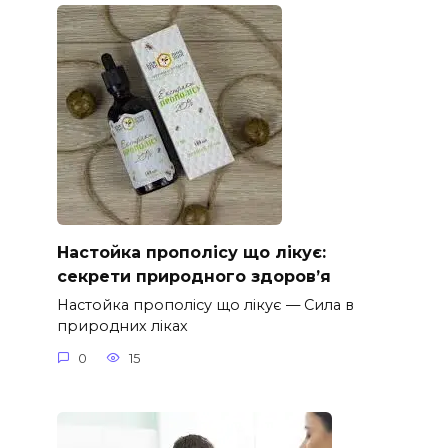
Настойка прополісу що лікує:
секрети природного здоров’я
Настойка прополісу що лікує — Сила в
природних ліках
0
15