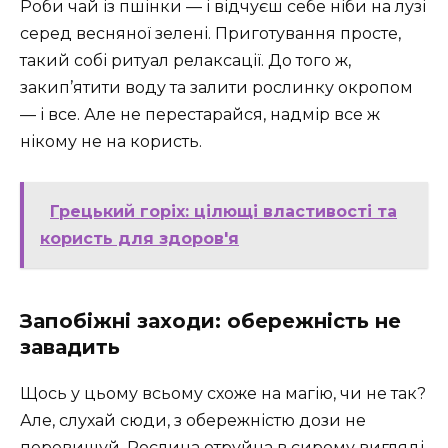
Роби чай із пшінки — і відчуєш себе ніби на лузі
серед весняної зелені. Приготування просте,
такий собі ритуал релаксації. До того ж,
закип’ятити воду та залити рослинку окропом
— і все. Але не перестарайся, надмір все ж
нікому не на користь.
Грецький горіх: цілющі властивості та
користь для здоров'я
Запобіжні заходи: обережність не
завадить
Щось у цьому всьому схоже на магію, чи не так?
Але, слухай сюди, з обережністю дози не
перевищуй. Рослина отруйна в сирому вигляді,