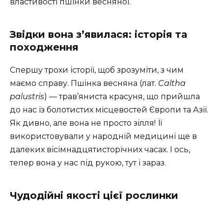
властивості пшінки весняної.
Звідки вона з’явилася: історія та
походження
Спершу трохи історії, щоб зрозуміти, з чим
маємо справу. Пшінка весняна (лат.
Caltha
palustris
) — трав’яниста красуня, що прийшла
до нас із болотистих місцевостей Європи та Азії.
Як дивно, але вона не просто зілля! Її
використовували у народній медицині ще в
далеких вісімнадцятисторічних часах. І ось,
тепер вона у нас під рукою, тут і зараз.
Чудодійні якості цієї рослинки