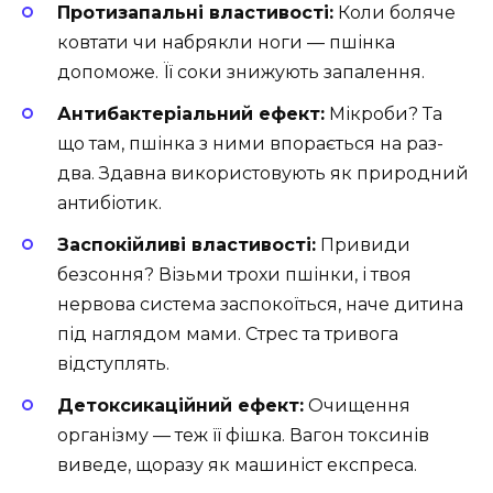
Протизапальні властивості:
Коли боляче
ковтати чи набрякли ноги — пшінка
допоможе. Її соки знижують запалення.
Антибактеріальний ефект:
Мікроби? Та
що там, пшінка з ними впорається на раз-
два. Здавна використовують як природний
антибіотик.
Заспокійливі властивості:
Привиди
безсоння? Візьми трохи пшінки, і твоя
нервова система заспокоїться, наче дитина
під наглядом мами. Стрес та тривога
відступлять.
Детоксикаційний ефект:
Очищення
організму — теж її фішка. Вагон токсинів
виведе, щоразу як машиніст експреса.