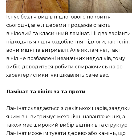
Існує безліч видів підлогового покриття
сьогодні, але лідерами продажів стають
вініловий та класичний ламінат. Ці два варіанти
підходять як для оздоблення підлоги, так і стін,
вони міцні та витривалі. Але як ламінат, так і
вініл не позбавлені незначних недоліків, тому
вибір доводиться робити спираючись на всі
характеристики, які цікавлять саме вас.
Ламінат та вініл
: за та проти
Ламінат складається з декількох шарів, завдяки
яким він витримує механічні навантаження, а
також має широкий вибір відтінків та структур.
Ламінат може імітувати дерево або камінь, що