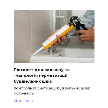
Пістолет для силікону та
технологія герметизації
будівельних швів
Контроль герметизації будівельних швів:
як точність
0
3