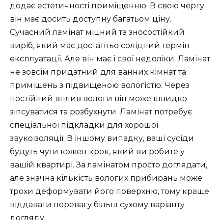
додає естетичності приміщенню. В свою чергу
він має досить доступну багатьом ціну.
Сучасний ламінат міцний та зносостійкий
виріб, який має достатньо солідний термін
експлуатації. Але він має і свої недоліки. Ламінат
не зовсім придатний для ванних кімнат та
приміщень з підвищеною вологістю. Через
постійний вплив вологи він може швидко
зіпсуватися та розбухнути. Ламінат потребує
спеціальної підкладки для хорошої
звукоізоляції. В іншому випадку, ваші сусіди
будуть чути кожен крок, який ви робите у
вашій квартирі. За ламінатом просто доглядати,
але значна кількість вологих прибирань може
трохи деформувати його поверхню, тому краще
віддавати перевагу більш сухому варіанту
догляду.