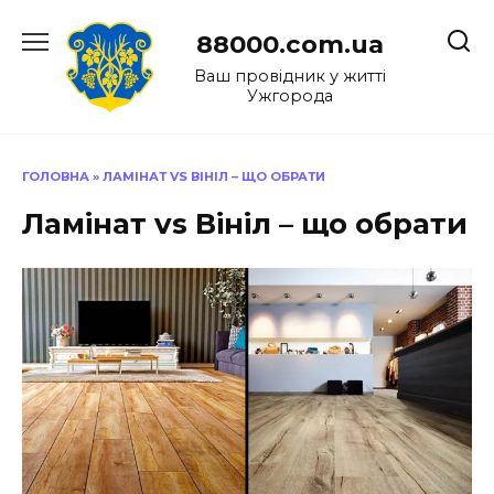
Перейти
до
88000.com.ua
вмісту
Ваш провідник у житті
Ужгорода
ГОЛОВНА
»
ЛАМІНАТ VS ВІНІЛ – ЩО ОБРАТИ
Ламінат vs Вініл – що обрати