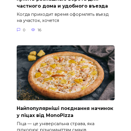
частного дома и удобного въезда
Когда приходит время оформлять въезд
на участок, хочется
0
16
Найпопулярніші поєднання начинок
у піцах від MonoPizza
Піца — це універсальна страва, яка
підкорює різноманіттям смаків.