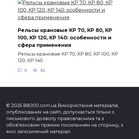
Рельсы крановые КР 70, КР 80, КР
100, КР 120, КР 140: особенности и
сфера применения
Рельсы крановые КР 70, КР 80, КР 100, КР
120, КР 140
0
34
© 2026 88000.com.ua Використання матеріалів,
опублікованих на сайті, допускається тільки з
письмового дозволу правовласника та з
обов'язковим прямим посиланням на сторінку, з
якої запозичений матеріал.