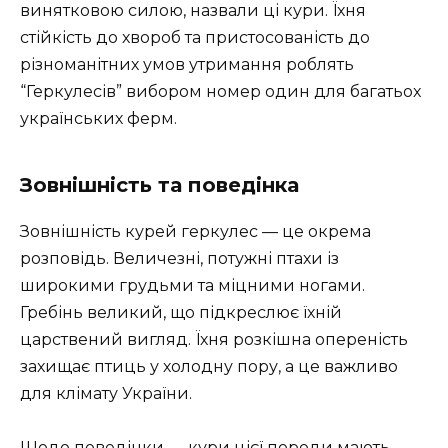
винятковою силою, назвали ці кури. Їхня
стійкість до хвороб та пристосованість до
різноманітних умов утримання роблять
“Геркулесів” вибором номер один для багатьох
українських ферм.
Зовнішність та поведінка
Зовнішність курей геркулес — це окрема
розповідь. Величезні, потужні птахи із
широкими грудьми та міцними ногами.
Гребінь великий, що підкреслює їхній
царствений вигляд. Їхня розкішна опереність
захищає птиць у холодну пору, а це важливо
для клімату України.
Щодо поведінки — кури цієї породи мають