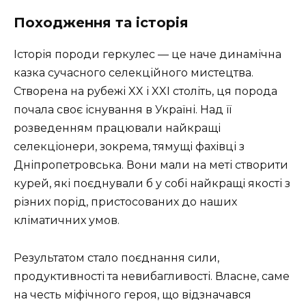
Походження та історія
Історія породи геркулес — це наче динамічна
казка сучасного селекційного мистецтва.
Створена на рубежі XX і XXI століть, ця порода
почала своє існування в Україні. Над її
розведенням працювали найкращі
селекціонери, зокрема, тямущі фахівці з
Дніпропетровська. Вони мали на меті створити
курей, які поєднували б у собі найкращі якості з
різних порід, пристосованих до наших
кліматичних умов.
Результатом стало поєднання сили,
продуктивності та невибагливості. Власне, саме
на честь міфічного героя, що відзначався