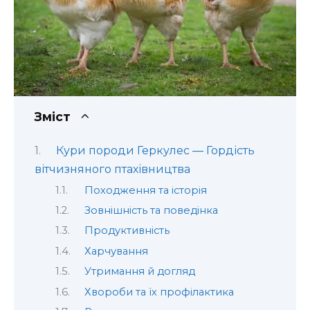
Зміст
Кури породи Геркулес — Гордість
вітчизняного птахівництва
Походження та історія
Зовнішність та поведінка
Продуктивність
Харчування
Утримання й догляд
Хвороби та їх профілактика