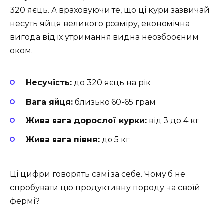
320 яєць. А враховуючи те, що ці кури зазвичай
несуть яйця великого розміру, економічна
вигода від їх утримання видна неозброєним
оком.
Несучість:
до 320 яєць на рік
Вага яйця:
близько 60-65 грам
Жива вага дорослої курки:
від 3 до 4 кг
Жива вага півня:
до 5 кг
Ці цифри говорять самі за себе. Чому б не
спробувати цю продуктивну породу на своїй
фермі?