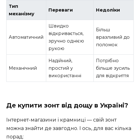
Тип
Переваги
Недоліки
механізму
Швидко
Більш
відкривається,
Автоматичний
вразливий до
зручно однією
поломок
рукою
Надійний,
Потрібно
Механічний
простий у
більше зусиль
використанні
для відкриття
Де купити зонт від дощу в Україні?
Інтернет-магазини і крамниці — свій зонт
можна знайти де завгодно. І ось, для вас кілька
порад: