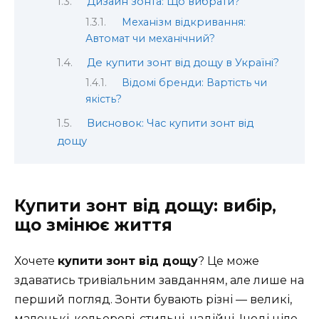
Дизайн зонта: Що вибрати?
Механізм відкривання:
Автомат чи механічний?
Де купити зонт від дощу в Україні?
Відомі бренди: Вартість чи
якість?
Висновок: Час купити зонт від
дощу
Купити зонт від дощу: вибір,
що змінює життя
Хочете
купити зонт від дощу
? Це може
здаватись тривіальним завданням, але лише на
перший погляд. Зонти бувають різні — великі,
маленькі, кольорові, стильні, надійні. Іноді ціле