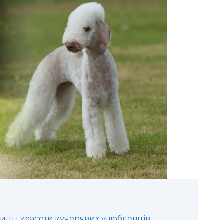
иці і красоти кучерявих улюбленців