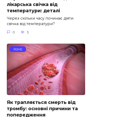
лікарська свічка від
температури: деталі
Через скільки часу починає діяти
свічка від температури?
0
3
РІЗНЕ
Як трапляється смерть від
тромбу: основні причини та
попередження