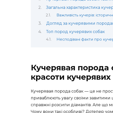
Загальна характеристика куче
Важливість кучерів: історич
Догляд за кучерявими пород
Топ пород кучерявих собак
Несподівані факти про куче
Кучерявая порода с
красоти кучерявих
Кучерявая порода собак — це не прост
приваблюють увагу своїми завитими ш
справжні розсипи діамантів. Але що м
Чому вони такі особливі? Дотепер чом