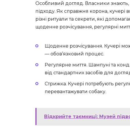
Особливий догляд. Власники знають,
підходу. Як справжня корона, кучері в
різні ритуали та секрети, які допома
щоденне розчісування, регулярні мит
Щоденне розчісування. Кучері мож
— обов’язковий процес.
Регулярне миття. Шампуні та кон
від стандартних засобів для догля
Стрижка. Кучері потребують регул
перевантажувати собаку.
Відкрийте таємниці: Музей підв