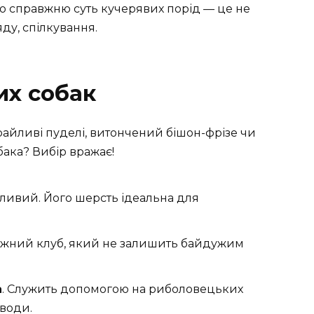
о справжню суть кучерявих порід — це не
яду, спілкування.
их собак
Грайливі пуделі, витончений бішон-фрізе чи
ака? Вибір вражає!
йливий. Його шерсть ідеальна для
сніжний клуб, який не залишить байдужим
а
. Служить допомогою на риболовецьких
 води.