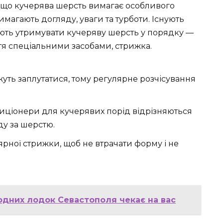
 що кучерява шерсть вимагає особливого
имагають догляду, уваги та турботи. Існують
гають утримувати кучеряву шерсть у порядку —
тя спеціальними засобами, стрижка.
уть заплутатися, тому регулярне розчісування
диціонери для кучерявих порід відрізняються
ду за шерстю.
ярної стрижки, щоб не втрачати форму і не
одних лодок Севастополя чекає на вас