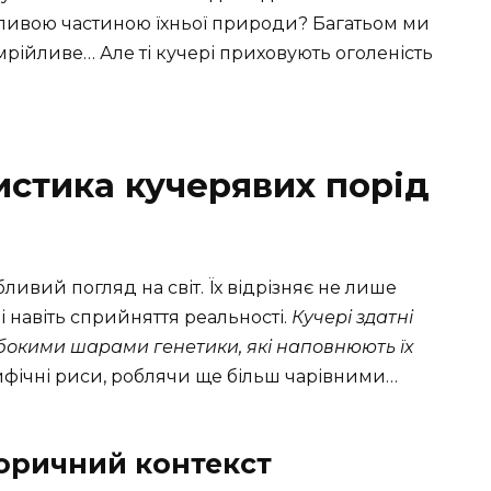
жливою частиною їхньої природи? Багатьом ми
мрійливе… Але ті кучері приховують оголеність
истика кучерявих порід
ивий погляд на світ. Їх відрізняє не лише
 і навіть сприйняття реальності.
Кучері здатні
ибокими шарами генетики, які наповнюють їх
ифічні риси, роблячи ще більш чарівними…
торичний контекст