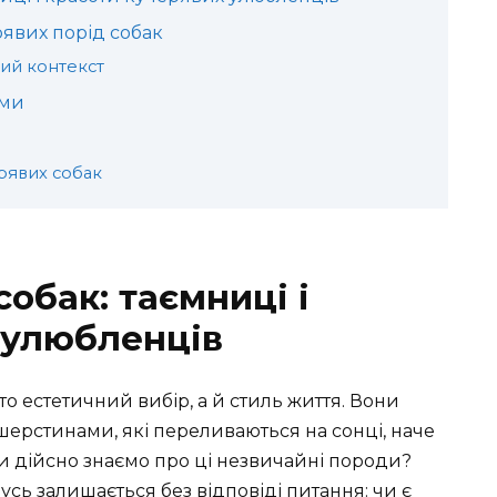
рявих порід собак
ний контекст
ами
рявих собак
обак: таємниці і
 улюбленців
о естетичний вибір, а й стиль життя. Вони
ерстинами, які переливаються на сонці, наче
и дійсно знаємо про ці незвичайні породи?
усь залишається без відповіді питання: чи є