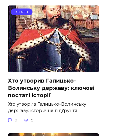
СТАТТІ
Хто утворив Галицько-
Волинську державу: ключові
постаті історії
Хто утворив Галицько-Волинську
державу: історичне підґрунтя
0
5