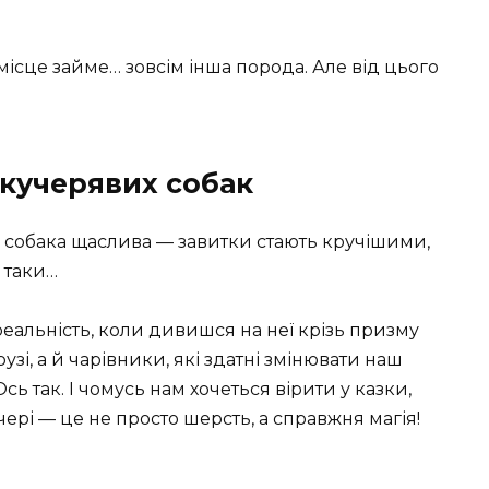
ісце займе… зовсім інша порода. Але від цього
 кучерявих собак
ли собака щаслива — завитки стають кручішими,
 таки…
еальність, коли дивишся на неї крізь призму
рузі, а й чарівники, які здатні змінювати наш
 так. І чомусь нам хочеться вірити у казки,
ері — це не просто шерсть, а справжня магія!