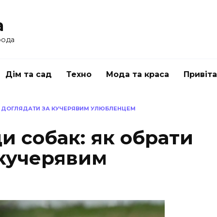
a
рода
Дім та сад
Техно
Мода та краса
Привіт
 І ДОГЛЯДАТИ ЗА КУЧЕРЯВИМ УЛЮБЛЕНЦЕМ
и собак: як обрати
 кучерявим