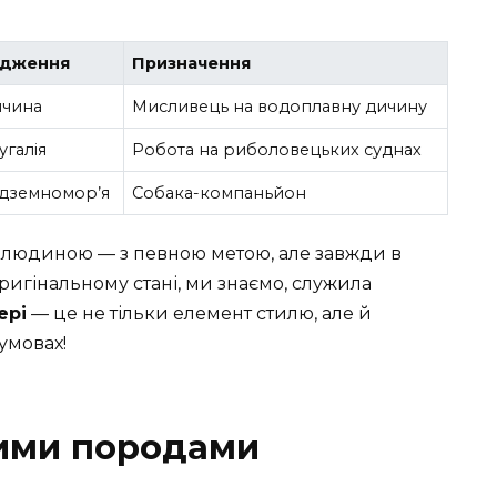
одження
Призначення
ччина
Мисливець на водоплавну дичину
угалія
Робота на риболовецьких суднах
дземномор’я
Собака-компаньйон
з людиною — з певною метою, але завжди в
 оригінальному стані, ми знаємо, служила
ері
— це не тільки елемент стилю, але й
умовах!
вими породами