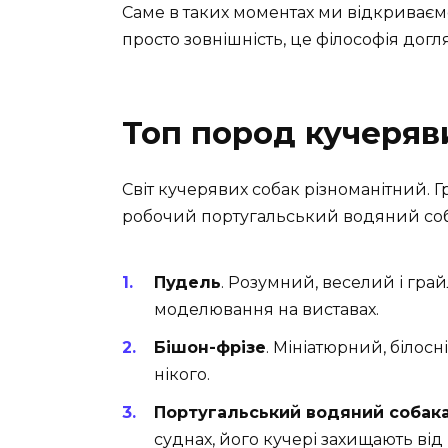
Саме в таких моментах ми відкриваєм
просто зовнішність, це філософія догл
Топ пород кучеряв
Світ кучерявих собак різноманітний. 
робочий португальський водяний соб
Пудель
. Розумний, веселий і гра
моделювання на виставах.
Бішон-фрізе
. Мініатюрний, біло
нікого.
Португальський водяний собак
суднах, його кучері захищають від