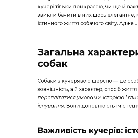
кучері тільки прикрасою, чи ще й ва
звикли бачити в них щось елегантне, 
істинного життя собачого світу. Адже…
Загальна характер
собак
Собаки з кучерявою шерстю — це особл
зовнішність, а й характер, спосіб життя
переплітатися умовами, історією і гл
існування
. Вони доповнюють їм спец
Важливість кучерів: іс