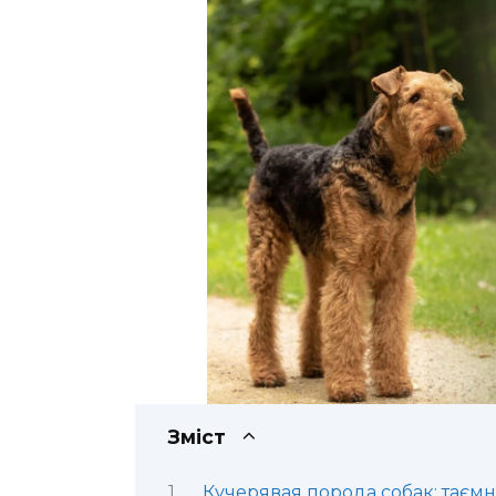
Зміст
Кучерявая порода собак: таємн