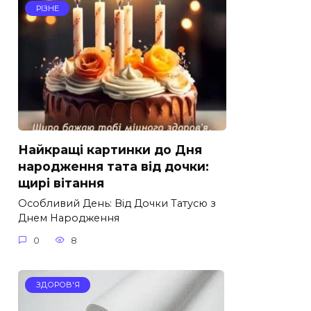
РІЗНЕ
Найкращі картинки до Дня
народження тата від дочки:
щирі вітання
Особливий День: Від Дочки Татусю з
Днем Народження
0
8
ЗДОРОВ'Я