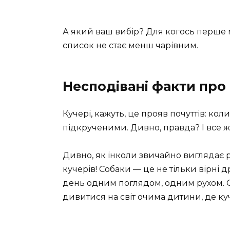
А який ваш вибір? Для когось перше м
список не стає менш чарівним.
Несподівані факти про
Кучері, кажуть, це прояв почуттів: ко
підкрученими. Дивно, правда? І все ж
Дивно, як інколи звичайно виглядає р
кучерів! Собаки — це не тільки вірні д
день одним поглядом, одним рухом. Ось
дивитися на світ очима дитини, де куч