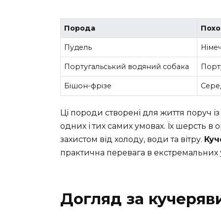
Порода
Пох
Пудель
Німе
Португальський водяний собака
Порт
Бішон-фрізе
Сере
Ці породи створені для життя поруч і
одних і тих самих умовах. Їх шерсть в
захистом від холоду, води та вітру.
Куч
практична перевага в екстремальних 
Догляд за кучеря