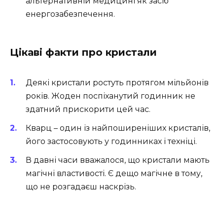
альтернативній медицині як засіб
енергозабезпечення.
Цікаві факти про кристали
Деякі кристали ростуть протягом мільйонів
років. Жоден поспіханутий годинник не
здатний прискорити цей час.
Кварц – один із найпоширеніших кристалів,
його застосовують у годинниках і техніці.
В давні часи вважалося, що кристали мають
магічні властивості. Є дещо магічне в тому,
що не розгадаєш наскрізь.