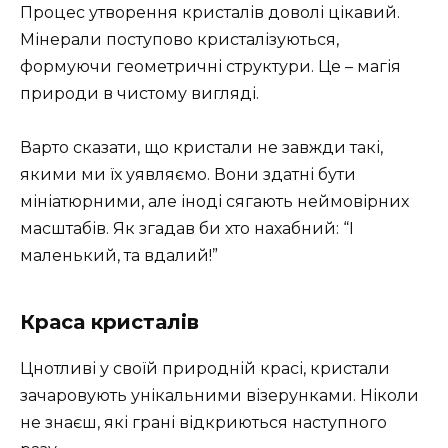
Процес утворення кристалів доволі цікавий.
Мінерали поступово кристалізуються,
формуючи геометричні структури. Це – магія
природи в чистому вигляді.
Варто сказати, що кристали не завжди такі,
якими ми їх уявляємо. Вони здатні бути
мініатюрними, але іноді сягають неймовірних
масштабів. Як згадав би хто нахабний: “І
маленький, та вдалий!”
Краса кристалів
Цнотливі у своїй природній красі, кристали
зачаровують унікальними візерунками. Ніколи
не знаєш, які грані відкриються наступного