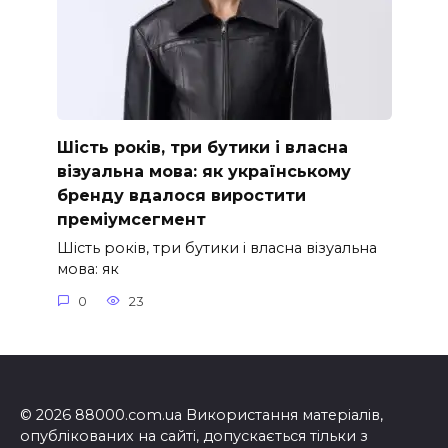
Шість років, три бутики і власна
візуальна мова: як українському
бренду вдалося виростити
преміумсегмент
Шість років, три бутики і власна візуальна
мова: як
0
23
© 2026 88000.com.ua Використання матеріалів,
опублікованих на сайті, допускається тільки з