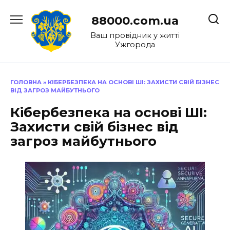
Перейти
до
88000.com.ua
вмісту
Ваш провідник у житті
Ужгорода
ГОЛОВНА
»
КІБЕРБЕЗПЕКА НА ОСНОВІ ШІ: ЗАХИСТИ СВІЙ БІЗНЕС
ВІД ЗАГРОЗ МАЙБУТНЬОГО
Кібербезпека на основі ШІ:
Захисти свій бізнес від
загроз майбутнього