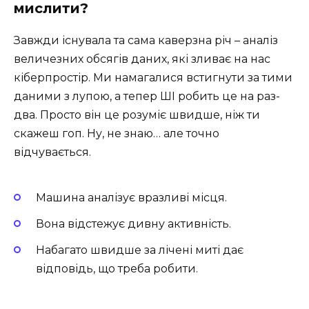
мислити?
Завжди існувала та сама каверзна річ – аналіз
величезних обсягів даних, які зливає на нас
кіберпростір. Ми намагалися встигнути за тими
даними з лупою, а тепер ШІ робить це на раз-
два. Просто він це розуміє швидше, ніж ти
скажеш гоп. Ну, не знаю… але точно
відчувається.
Машина аналізує вразливі місця.
Вона відстежує дивну активність.
Набагато швидше за лічені миті дає
відповідь, що треба робити.