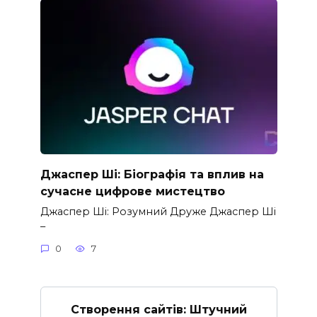
Джаспер Ші: Біографія та вплив на
сучасне цифрове мистецтво
Джаспер Ші: Розумний Друже Джаспер Ші
–
0
7
Створення сайтів: Штучний