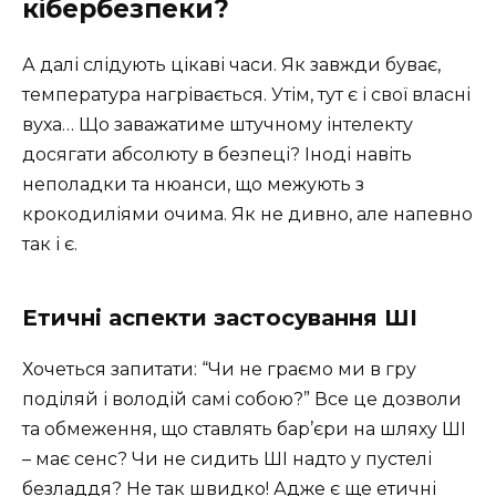
кібербезпеки?
А далі слідують цікаві часи. Як завжди буває,
температура нагрівається. Утім, тут є і свої власні
вуха… Що заважатиме штучному інтелекту
досягати абсолюту в безпеці? Іноді навіть
неполадки та нюанси, що межують з
крокодиліями очима. Як не дивно, але напевно
так і є.
Етичні аспекти застосування ШІ
Хочеться запитати: “Чи не граємо ми в гру
поділяй і володій самі собою?” Все це дозволи
та обмеження, що ставлять бар’єри на шляху ШІ
– має сенс? Чи не сидить ШІ надто у пустелі
безладдя? Не так швидко! Адже є ще етичні