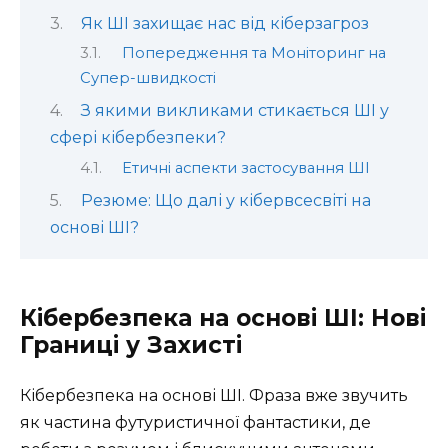
Як ШІ захищає нас від кіберзагроз
Попередження та Моніторинг на
Супер-швидкості
З якими викликами стикається ШІ у
сфері кібербезпеки?
Етичні аспекти застосування ШІ
Резюме: Що далі у кібервсесвіті на
основі ШІ?
Кібербезпека на основі ШІ: Нові
Границі у Захисті
Кібербезпека на основі ШІ. Фраза вже звучить
як частина футуристичної фантастики, де