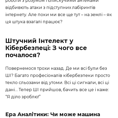
роботи з розумом і блискучими антенами
відбивють атаки з підступних лабіринтів
інтернету. Але поки ми все ще тут – на землі – як
ця штука взагалі працює?
Штучний Інтелект у
Кібербезпеці: З чого все
почалося?
Повернемося трохи назад. Де ми всі були без
ШІ? Багато професіоналів кібербезпеки просто
текло сльозами від утоми. Всі ці сигнали, всі ці
дані… Тепер ШІ прийшов, бачить все це і каже:
“Я діло зроблю!”
Ера Аналітики: Чи може машина