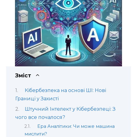
Зміст
Кібербезпека на основі ШІ: Нові
Границі у Захисті
Штучний Інтелект у Кібербезпеці: З
чого все почалося?
Ера Аналітики: Чи може машина
мислити?