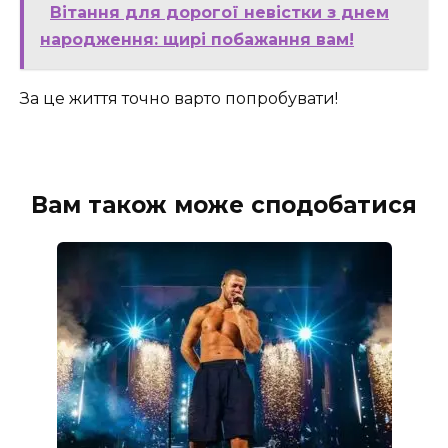
Вітання для дорогої невістки з днем
народження: щирі побажання вам!
За це життя точно варто попробувати!
Вам також може сподобатися