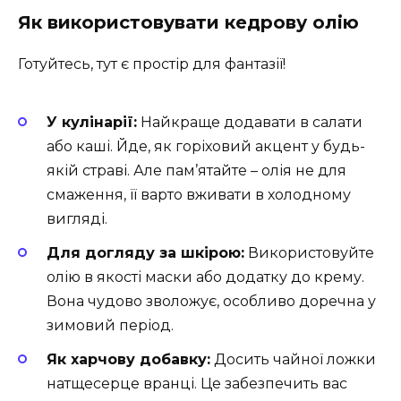
Як використовувати кедрову олію
Готуйтесь, тут є простір для фантазії!
У кулінарії:
Найкраще додавати в салати
або каші. Йде, як горіховий акцент у будь-
якій страві. Але пам’ятайте – олія не для
смаження, її варто вживати в холодному
вигляді.
Для догляду за шкірою:
Використовуйте
олію в якості маски або додатку до крему.
Вона чудово зволожує, особливо доречна у
зимовий період.
Як харчову добавку:
Досить чайної ложки
натщесерце вранці. Це забезпечить вас