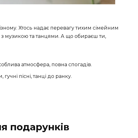
зному. Хтось надає перевагу тихим сімейним
з музикою та танцями. А що обираєш ти,
облива атмосфера, повна спогадів.
 гучні пісні, танці до ранку.
ля подарунків