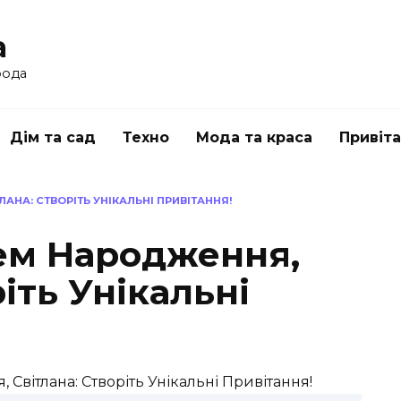
a
рода
Дім та сад
Техно
Мода та краса
Привіт
АНА: СТВОРІТЬ УНІКАЛЬНІ ПРИВІТАННЯ!
ем Народження,
іть Унікальні