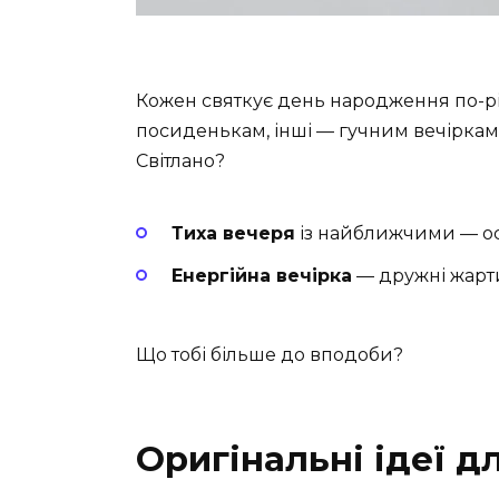
Кожен святкує день народження по-рі
посиденькам, інші — гучним вечіркам 
Світлано?
Тиха вечеря
із найближчими — ос
Енергійна вечірка
— дружні жарти,
Що тобі більше до вподоби?
Оригінальні ідеї д