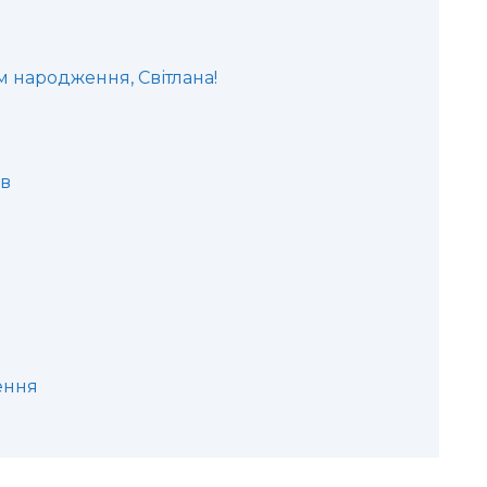
м народження, Світлана!
ів
ення