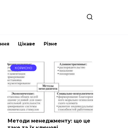
ання
Цікаве
Різне
КОРИСНО
Методи менеджменту: що це
таке та їх ключові