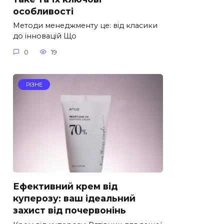
особливості
Методи менеджменту це: від класики
до інновацій Що
0
19
РІЗНЕ
Ефективний крем від
куперозу: ваш ідеальний
захист від почервонінь