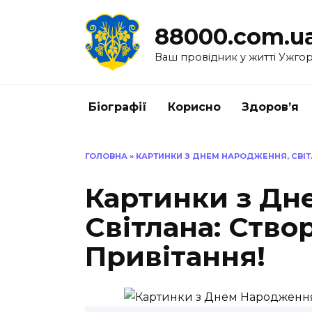
Перейти
до
88000.com.u
вмісту
Ваш провідник у житті Ужго
Біографії
Корисно
Здоров’я
ГОЛОВНА
»
КАРТИНКИ З ДНЕМ НАРОДЖЕННЯ, СВІТЛ
Картинки з Дн
Світлана: Створ
Привітання!