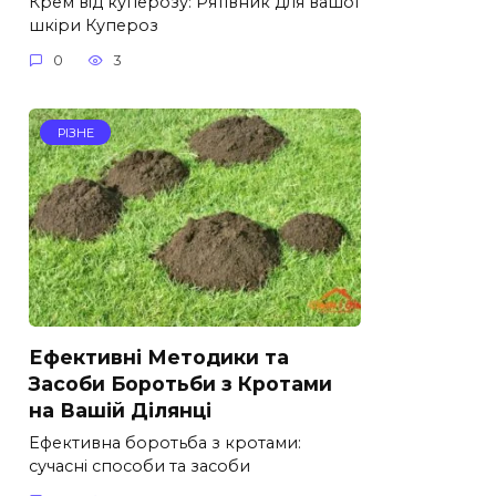
Крем від куперозу: Рятівник для вашої
шкіри Купероз
0
3
РІЗНЕ
Ефективні Методики та
Засоби Боротьби з Кротами
на Вашій Ділянці
Ефективна боротьба з кротами:
сучасні способи та засоби