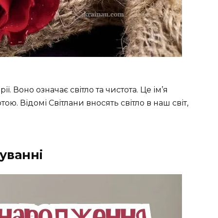
ії. Воно означає світло та чистота. Це ім’я
ою. Відомі Світлани вносять світло в наш світ,
куванні