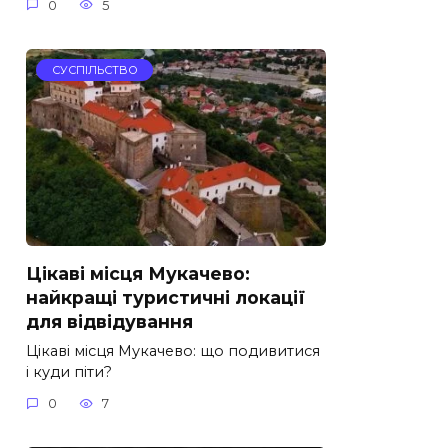
0
5
СУСПІЛЬСТВО
Цікаві місця Мукачево:
найкращі туристичні локації
для відвідування
Цікаві місця Мукачево: що подивитися
і куди піти?
0
7