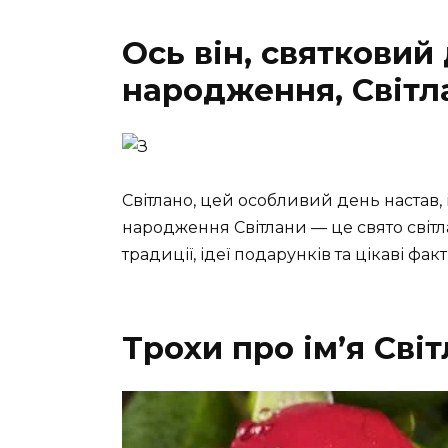
Ось він, святковий
народження, Світл
Світлано, цей особливий день настав, 
народження Світлани — це свято світла,
традиції, ідеї подарунків та цікаві фа
Трохи про ім’я Сві