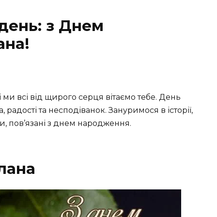
 день: з Днем
ана!
і ми всі від щирого серця вітаємо тебе. День
 радості та несподіванок. Зануримося в історії,
кти, пов’язані з днем народження.
тлана