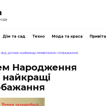
a
рода
Дім та сад
Техно
Мода та краса
Привіт
ВІД ДОЧКИ: НАЙКРАЩІ ПРИВІТАННЯ І ПОБАЖАННЯ
ем Народження
: найкращі
побажання