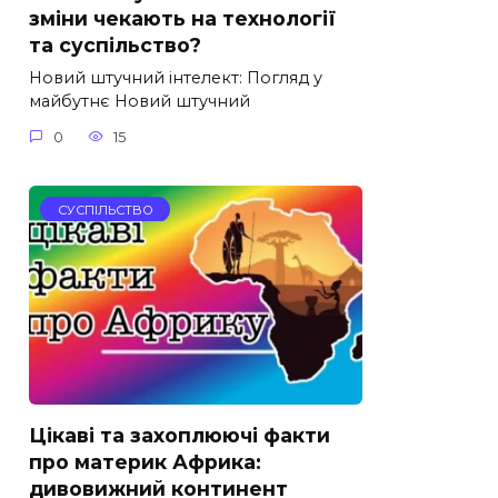
зміни чекають на технології
та суспільство?
Новий штучний інтелект: Погляд у
майбутнє Новий штучний
0
15
СУСПІЛЬСТВО
Цікаві та захоплюючі факти
про материк Африка:
дивовижний континент