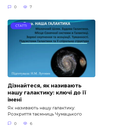
0
7
СТАТТІ
Дізнайтеся, як називають
нашу галактику: ключі до її
імені
Як називають нашу галактику:
Розкриття таємниць Чумацького
0
6