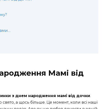
нку?
вами…
ародження Мамі від
инки з днем народження мамі від дочки
.
свято, а щось більше. Це момент, коли всі наші
у значну подію. Але як цю любов донести в одній