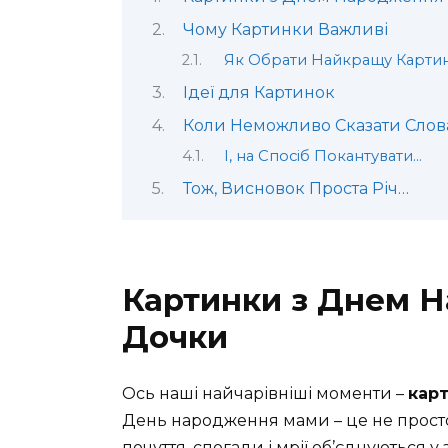
Чому Картинки Важливі
Як Обрати Найкращу Карти
Ідеї для Картинок
Коли Неможливо Сказати Сло
І, на Спосіб Покантувати…
Тож, Висновок Проста Річ…
Картинки з Днем Н
Дочки
Ось наші найчарівніші моменти –
карт
День народження мами – це не просто 
почуття, спогади і мрії об’єднуються 