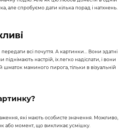
ка, але спробуємо дати кілька порад і натхнень.
жливі
б передати всі почуття. А картинки… Вони здатні
и піднімають настрій, їх легко надіслати, і вони
й шматок маминого пирога, тільки в візуальній
артинку?
аження, які мають особисте значення. Можливо,
к або момент, що викликає усмішку.