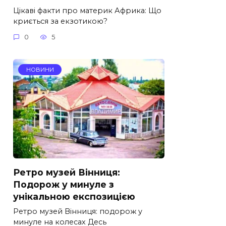
Цікаві факти про материк Африка: Що
криється за екзотикою?
0
5
НОВИНИ
Ретро музей Вінниця:
Подорож у минуле з
унікальною експозицією
Ретро музей Вінниця: подорож у
минуле на колесах Десь