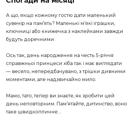
Спогади на місяці
А що, якщо кожному гостю дати маленький
сувенір на пам’ять? Маленькі м’які іграшки,
ключниці або книжечка з наклейками завжди
будуть доречними.
Ось так, день народження на честь 5-річчя
справжньої принцеси хіба так і має виглядати
— весело, непередбачувано, з трішки дивними
моментами, але надзвичайно мило.
Мамо, тато, тепер ви знаєте, як зробити цей
день неповторним. Пам’ятайте, дитинство, воно
таке швидкоплинне…