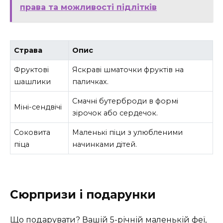
права та можливості підлітків
Страва
Опис
Фруктові
Яскраві шматочки фруктів на
шашлики
паличках.
Смачні бутерброди в формі
Міні-сендвічі
зірочок або сердечок.
Соковита
Маленькі піци з улюбленими
піца
начинками дітей.
Сюрпризи і подарунки
Що подарувати? Вашій 5-річній маленькій феї,