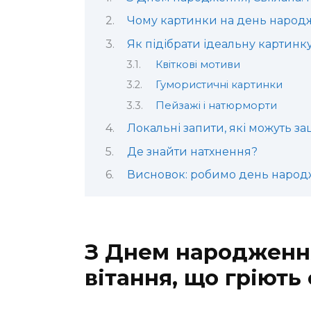
Чому картинки на день народж
Як підібрати ідеальну картинк
Квіткові мотиви
Гумористичні картинки
Пейзажі і натюрморти
Локальні запити, які можуть за
Де знайти натхнення?
Висновок: робимо день наро
З Днем народження
вітання, що гріють