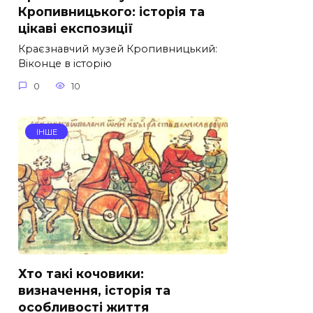
Кропивницького: історія та
цікаві експозиції
Краєзнавчий музей Кропивницький:
Віконце в історію
0
10
ІНШЕ
Хто такі кочовики:
визначення, історія та
особливості життя