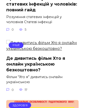
статевих інфекцій у чоловіків:
повний гайд
Розуміння статевих інфекцій у
чоловіків Статеві інфекції
0
5
ІНШЕ
Де дивитись фільм Хто я
онлайн українською
безкоштовно?
Фільм “Хто я” дивитись онлайн
українською
0
17
ЗДОРОВ’Я