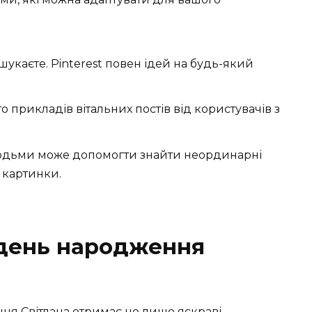
шукаєте. Pinterest повен ідей на будь-який
 прикладів вітальних постів від користувачів з
юдьми може допомогти знайти неординарні
 картинки.
 день народження
ня Світлана отримає не лише яскраві