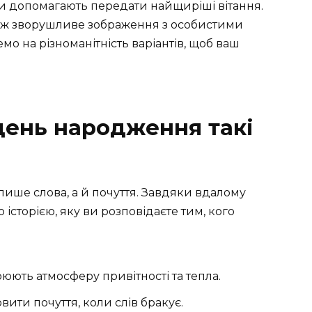
и допомагають передати найщиріші вітання.
іж зворушливе зображення з особистими
 на різноманітність варіантів, щоб ваш
день народження такі
 лише слова, а й почуття. Завдяки вдалому
історією, яку ви розповідаєте тим, кого
юють атмосферу привітності та тепла.
ити почуття, коли слів бракує.