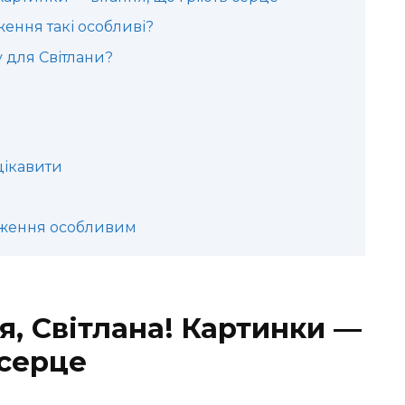
ення такі особливі?
у для Світлани?
цікавити
дження особливим
, Світлана! Картинки —
 серце