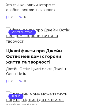
Хто такі кочовики: історія та
особливості життя кочових
0
12
СУСПІЛЬСТВО
Цікаві факти про Джейн
Остін: невідомі сторони
життя та творчості
Джейн Остін: Цікаві факти Джейн
Остін. Це ім’
0
8
РІЗНЕ