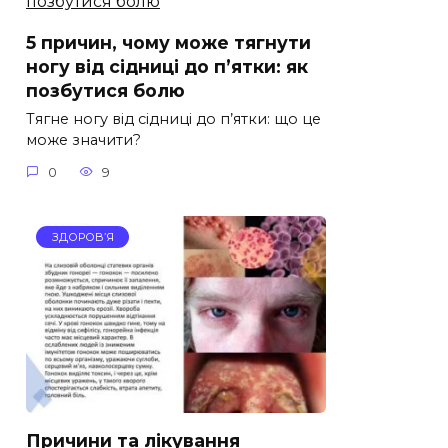
5 причин, чому може тягнути
ногу від сідниці до п’ятки: як
позбутися болю
Тягне ногу від сідниці до п’ятки: що це
може значити?
0
9
ЗДОРОВ’Я
Причини та лікування