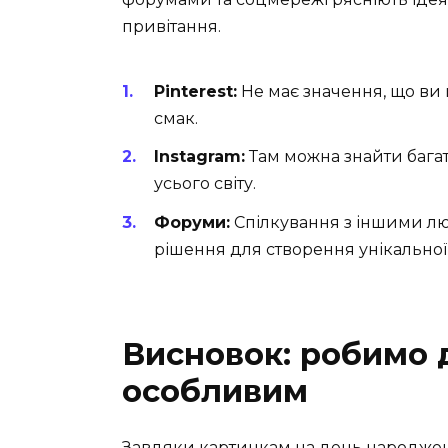
привітання.
Pinterest:
Не має значення, що ви 
смак.
Instagram:
Там можна знайти багато
усього світу.
Форуми:
Спілкування з іншими л
рішення для створення унікальної
Висновок: робимо
особливим
Завдяки картинкам на день народжен