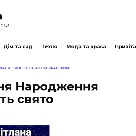
a
рода
Дім та сад
Техно
Мода та краса
Привіт
АНИ: ЗРОБІТЬ СВЯТО ЯСКРАВІШИМ!
ня Народження
іть свято