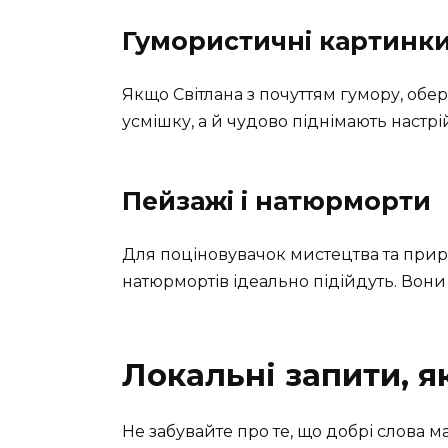
Гумористичні картинк
Якщо Світлана з почуттям гумору, обе
усмішку, а й чудово піднімають настрі
Пейзажі і натюрморти
Для поціновувачок мистецтва та прир
натюрмортів ідеально підійдуть. Вони 
Локальні запити, я
Не забувайте про те, що добрі слова 