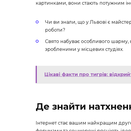
картинками, вони стають потужним ін
Чи ви знали, що у Львові є майсте
роботи?
Свято набуває особливого шарму,
зробленими у місцевих студіях.
Цікаві факти про тигрів: відкри
Де знайти натхнен
Інтернет стає вашим найкращим друго
форумами та соцмережі рясніють ідея