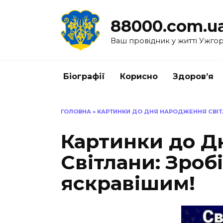
Перейти
до
88000.com.u
вмісту
Ваш провідник у житті Ужго
Біографії
Корисно
Здоров’я
ГОЛОВНА
»
КАРТИНКИ ДО ДНЯ НАРОДЖЕННЯ СВІТЛ
Картинки до Д
Світлани: Зроб
яскравішим!