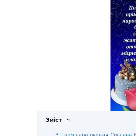
Зміст
З Днем народження, Світлана! 