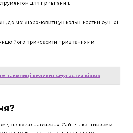
струментом для привітання.
рні, де можна замовити унікальні картки ручної
 якщо його прикрасити привітаннями,
йте таємниці великих смугастих кішок
ня?
м у пошуках натхнення. Сайти з картинками,
ми, які можна адаптувати для вашого