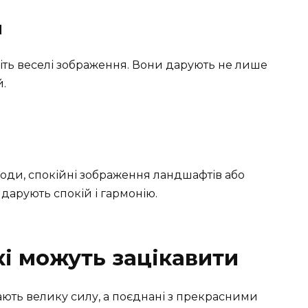
и
ріть веселі зображення. Вони дарують не лише
й.
оди, спокійні зображення ландшафтів або
дарують спокій і гармонію.
кі можуть зацікавити
мають велику силу, а поєднані з прекрасними