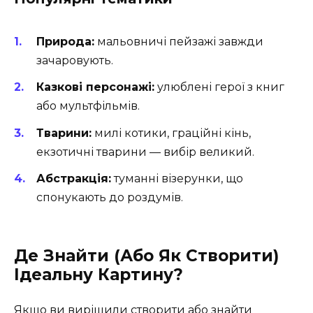
Природа:
мальовничі пейзажі завжди
зачаровують.
Казкові персонажі:
улюблені герої з книг
або мультфільмів.
Тварини:
милі котики, граційні кінь,
екзотичні тварини — вибір великий.
Абстракція:
туманні візерунки, що
спонукають до роздумів.
Де Знайти (Або Як Створити)
Ідеальну Картину?
Якщо ви вирішили створити або знайти