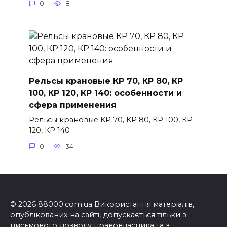
0
8
Рельсы крановые КР 70, КР 80, КР
100, КР 120, КР 140: особенности и
сфера применения
Рельсы крановые КР 70, КР 80, КР 100, КР
120, КР 140
0
34
© 2026 88000.com.ua Використання матеріалів,
опублікованих на сайті, допускається тільки з
письмового дозволу правовласника та з