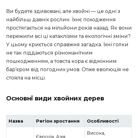
Ви будете здивовані, але хвойні — це одні з
найбільш давніх рослин. Їхнє походження
простягається на мільйони років назад. Як вони
пережили всі ці катаклізми та екологічні зміни?
У цьому криється справжня загадка. Їхні голки
не так піддаються різноманітним
пошкодженням, а товста кора є відмінним
бар’єром від погодних умов. Отже еволюція не
стояла на місці.
Основні види хвойних дерев
Назва
Регіон зростання
Особливості
Висока,
Європа, Азія,