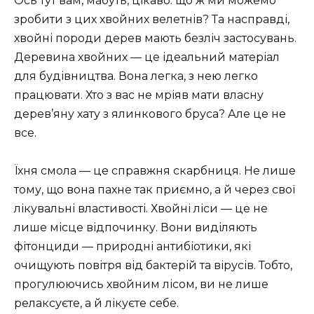
Ось тут вам, мабуть, цікаво: що ж ми можемо
зробити з цих хвойних велетнів? Та насправді,
хвойні породи дерев мають безліч застосувань.
Деревина хвойних — це ідеальний матеріал
для будівництва. Вона легка, з нею легко
працювати. Хто з вас не мріяв мати власну
дерев’яну хату з ялинкового бруса? Але це не
все.
Їхня смола — це справжня скарбниця. Не лише
тому, що вона пахне так приємно, а й через свої
лікувальні властивості. Хвойні ліси — це не
лише місце відпочинку. Вони виділяють
фітонциди — природні антибіотики, які
очищують повітря від бактерій та вірусів. Тобто,
прогулюючись хвойним лісом, ви не лише
релаксуєте, а й лікуєте себе.