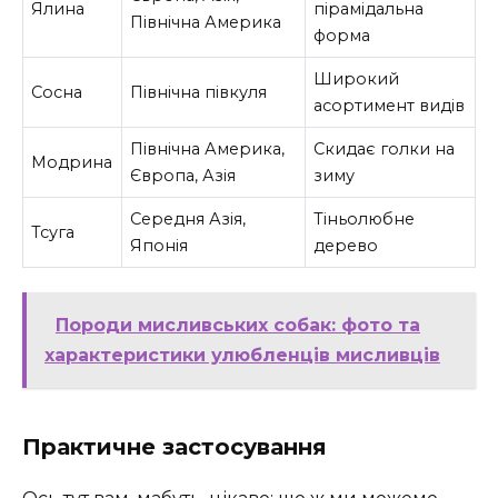
Ялина
пірамідальна
Північна Америка
форма
Широкий
Сосна
Північна півкуля
асортимент видів
Північна Америка,
Скидає голки на
Модрина
Європа, Азія
зиму
Середня Азія,
Тіньолюбне
Тсуга
Японія
дерево
Породи мисливських собак: фото та
характеристики улюбленців мисливців
Практичне застосування