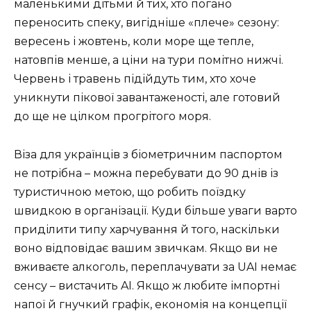
маленькими дітьми й тих, хто погано
переносить спеку, вигідніше «плече» сезону:
вересень і жовтень, коли море ще тепле,
натовпів менше, а ціни на тури помітно нижчі.
Червень і травень підійдуть тим, хто хоче
уникнути пікової завантаженості, але готовий
до ще не цілком прогрітого моря.
Віза для українців з біометричним паспортом
не потрібна – можна перебувати до 90 днів із
туристичною метою, що робить поїздку
швидкою в організації. Куди більше уваги варто
приділити типу харчування й того, наскільки
воно відповідає вашим звичкам. Якщо ви не
вживаєте алкоголь, переплачувати за UAI немає
сенсу – вистачить AI. Якщо ж любите імпортні
напої й гнучкий графік, економія на концепції