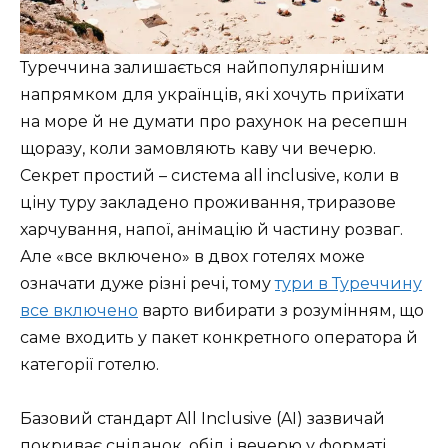
Туреччина залишається найпопулярнішим
напрямком для українців, які хочуть приїхати
на море й не думати про рахунок на ресепшн
щоразу, коли замовляють каву чи вечерю.
Секрет простий – система all inclusive, коли в
ціну туру закладено проживання, триразове
харчування, напої, анімацію й частину розваг.
Але «все включено» в двох готелях може
означати дуже різні речі, тому
тури в Туреччину
все включено
варто вибирати з розумінням, що
саме входить у пакет конкретного оператора й
категорії готелю.
Базовий стандарт All Inclusive (AI) зазвичай
покриває сніданок, обід і вечерю у форматі