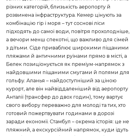
різних категорій, близькість аеропорту й
розвинена інфраструктура. Кемер цінують за
комбінацію гір і моря – тут соснові ліси
підходять до самої води, повітря прохолодніше,
а вечори менш спекотні, що важливо для сімей
з дітьми. Сіде приваблює широкими піщаними
пляжами й античними руїнами прямо в місті, а
Белек позиціонується як преміум-напрямок з
найдовшими піщаними смугами й полями для
гольфу. Аланья – найдоступніший за ціною
курорт, але він найвіддаленіший від аеропорту
Анталії (трансфер до двох годин), тому вартує
свого вибору переважно для молоді та тих, хто
готовий пожертвувати годинами в дорозі
заради економії. Стамбул – окрема історія: це не
пляжний, а екскурсійний напрямок, куди їдуть