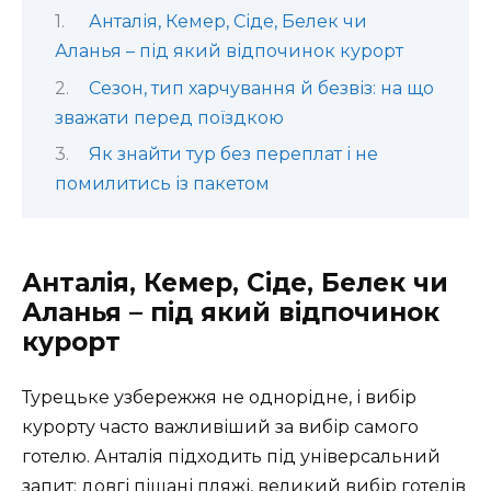
Анталія, Кемер, Сіде, Белек чи
Аланья – під який відпочинок курорт
Сезон, тип харчування й безвіз: на що
зважати перед поїздкою
Як знайти тур без переплат і не
помилитись із пакетом
Анталія, Кемер, Сіде, Белек чи
Аланья – під який відпочинок
курорт
Турецьке узбережжя не однорідне, і вибір
курорту часто важливіший за вибір самого
готелю. Анталія підходить під універсальний
запит: довгі піщані пляжі, великий вибір готелів