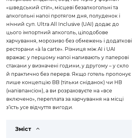
«шведський стіл», місцеві безалкогольні та
алкогольні напої протягом дня, полуденок і
нічний суп. Ultra All Inclusive (UAI) додає до
цього імпортний алкоголь, цілодобове
харчування, морозиво без обмежень і додаткові
ресторани «à la carte». Різниця між AI і UAI
вражає: у першому напої наливають у паперові
стакани у визначені години, у другому – у скло
й практично без перерв. Якщо готель пропонує
лише концепцію BB (тільки сніданок) чи HB
(напівпансіон), а ви розраховуєте на «все
включено», переплата за харчування на місці
з’їсть усе відчуття вигоди.
Зміст