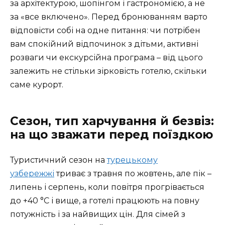
за архітектурою, шопінгом і гастрономією, а не
за «все включено». Перед бронюванням варто
відповісти собі на одне питання: чи потрібен
вам спокійний відпочинок з дітьми, активні
розваги чи екскурсійна програма – від цього
залежить не стільки зірковість готелю, скільки
саме курорт.
Сезон, тип харчування й безвіз:
на що зважати перед поїздкою
Туристичний сезон на
турецькому
узбережжі
триває з травня по жовтень, але пік –
липень і серпень, коли повітря прогрівається
до +40 °C і вище, а готелі працюють на повну
потужність і за найвищих цін. Для сімей з