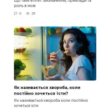
Що таке епітет: Визначення, приклади та
роль в мові
0
29
Як називається хвороба, коли
постійно хочеться їсти?
Як називається хвороба коли постійно
хочеться їсти