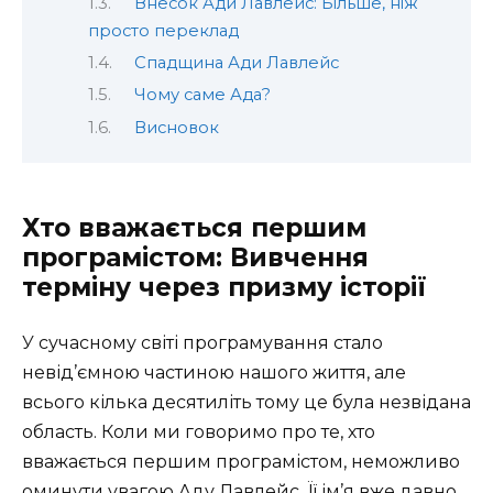
Внесок Ади Лавлейс: Більше, ніж
просто переклад
Спадщина Ади Лавлейс
Чому саме Ада?
Висновок
Хто вважається першим
програмістом: Вивчення
терміну через призму історії
У сучасному світі програмування стало
невід’ємною частиною нашого життя, але
всього кілька десятиліть тому це була незвідана
область. Коли ми говоримо про те, хто
вважається першим програмістом, неможливо
оминути увагою Аду Лавлейс. Її ім’я вже давно