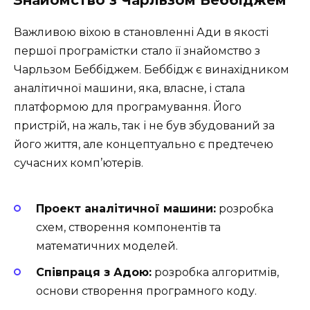
Знайомство з Чарльзом Беббіджем
Важливою віхою в становленні Ади в якості
першої програмістки стало її знайомство з
Чарльзом Беббіджем. Беббідж є винахідником
аналітичної машини, яка, власне, і стала
платформою для програмування. Його
пристрій, на жаль, так і не був збудований за
його життя, але концептуально є предтечею
сучасних комп’ютерів.
Проект аналітичної машини:
розробка
схем, створення компонентів та
математичних моделей.
Співпраця з Адою:
розробка алгоритмів,
основи створення програмного коду.