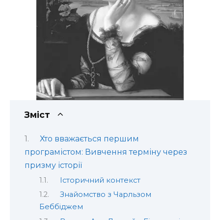
Зміст
Хто вважається першим
програмістом: Вивчення терміну через
призму історії
Історичний контекст
Знайомство з Чарльзом
Беббіджем