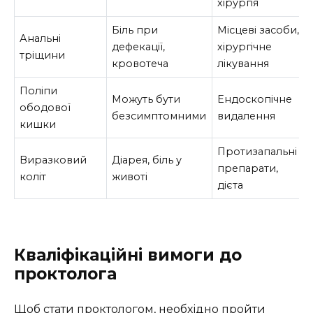
хірургія
Біль при
Місцеві засоби,
Анальні
дефекації,
хірургічне
тріщини
кровотеча
лікування
Поліпи
Можуть бути
Ендоскопічне
ободової
безсимптомними
видалення
кишки
Протизапальні
Виразковий
Діарея, біль у
препарати,
коліт
животі
дієта
Кваліфікаційні вимоги до
проктолога
Щоб стати проктологом, необхідно пройти