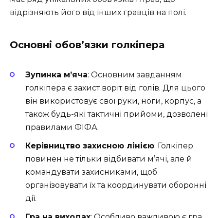
відрізняють його від інших гравців на полі.
Основні обов’язки голкіпера
Зупинка м’яча
: Основним завданням
голкіпера є захист воріт від голів. Для цього
він використовує свої руки, ноги, корпус, а
також будь-які тактичні прийоми, дозволені
правилами ФІФА.
Керівництво захисною лінією
: Голкіпер
повинен не тільки відбивати м’ячі, але й
командувати захисниками, щоб
організовувати їх та координувати оборонні
дії.
Гра на виходах
: Особливо важливою є гра