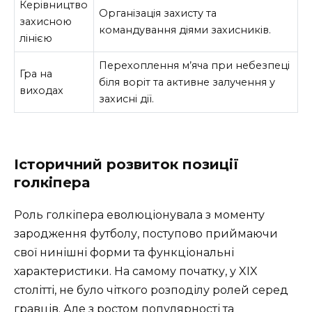
Керівництво
Організація захисту та
захисною
командування діями захисників.
лінією
Перехоплення м’яча при небезпеці
Гра на
біля воріт та активне залучення у
виходах
захисні дії.
Історичний розвиток позиції
голкіпера
Роль голкіпера еволюціонувала з моменту
зародження футболу, поступово приймаючи
свої нинішні форми та функціональні
характеристики. На самому початку, у XIX
столітті, не було чіткого розподілу ролей серед
гравців. Але з ростом популярності та