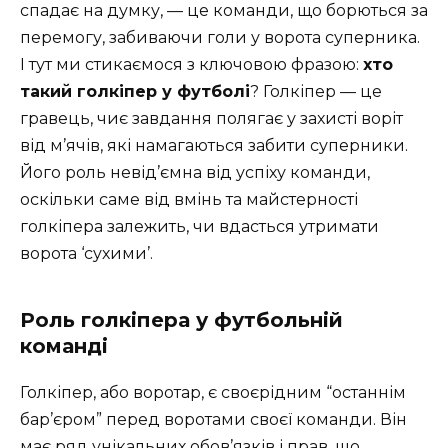
спадає на думку, — це команди, що борються за
перемогу, забиваючи голи у ворота суперника.
І тут ми стикаємося з ключовою фразою:
хто
такий голкіпер у футболі
? Голкіпер — це
гравець, чиє завдання полягає у захисті воріт
від м’ячів, які намагаються забити суперники.
Його роль невід’ємна від успіху команди,
оскільки саме від вмінь та майстерності
голкіпера залежить, чи вдасться утримати
ворота ‘сухими’.
Роль голкіпера у футбольній
команді
Голкіпер, або воротар, є своєрідним “останнім
бар’єром” перед воротами своєї команди. Він
має ряд унікальних обов’язків і прав, що