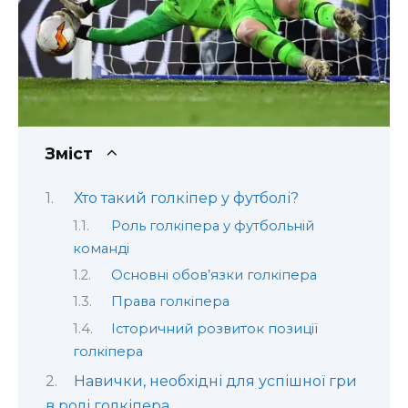
Зміст
Хто такий голкіпер у футболі?
Роль голкіпера у футбольній
команді
Основні обов’язки голкіпера
Права голкіпера
Історичний розвиток позиції
голкіпера
Навички, необхідні для успішної гри
в ролі голкіпера