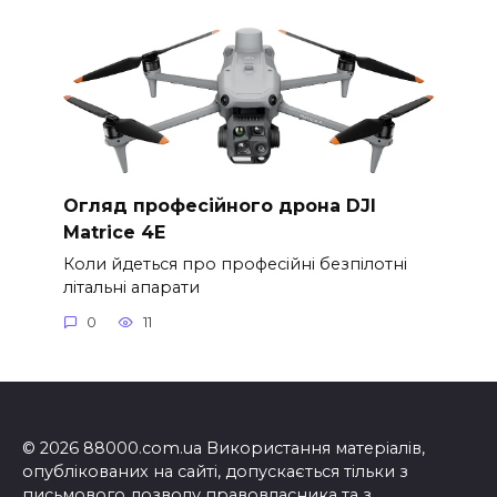
Огляд професійного дрона DJI
Matrice 4E
Коли йдеться про професійні безпілотні
літальні апарати
0
11
© 2026 88000.com.ua Використання матеріалів,
опублікованих на сайті, допускається тільки з
письмового дозволу правовласника та з