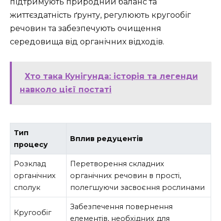
підтримують природний баланс та
життєздатність ґрунту, регулюють кругообіг
речовин та забезпечують очищення
середовища від органічних відходів.
Хто така Кунігунда: історія та легенди
навколо цієї постаті
Тип
Вплив редуцентів
процесу
Розклад
Перетворення складних
органічних
органічних речовин в прості,
сполук
полегшуючи засвоєння рослинами
Забезпечення повернення
Кругообіг
елементів, необхідних для