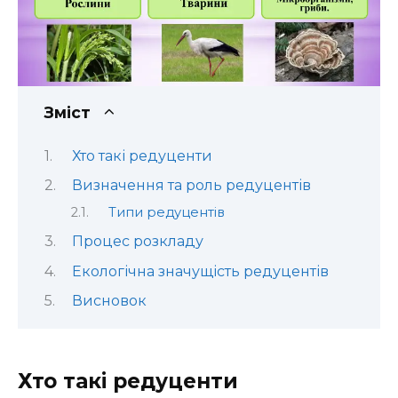
Зміст
Хто такі редуценти
Визначення та роль редуцентів
Типи редуцентів
Процес розкладу
Екологічна значущість редуцентів
Висновок
Хто такі редуценти