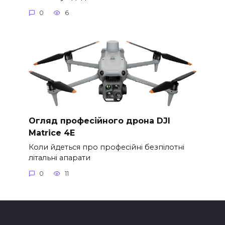
0
6
Огляд професійного дрона DJI
Matrice 4E
Коли йдеться про професійні безпілотні
літальні апарати
0
11