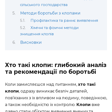
сільського господарства
Методи боротьби з клопами
Профілактика та раннє виявлення
Хімічні та фізичні методи
знищення клопів
Висновки
Хто такі клопи: глибокий аналіз
та рекомендації по боротьбі
Коли замисляєшся над питанням,
хто такі
клопи
, одразу виникає безліч деталей,
пов’язаних з їх впливом на людину, поведінкою,
а також необхідністю їх контролю.
Клопи
вже
давно стали об’єктом вивчення вчених та