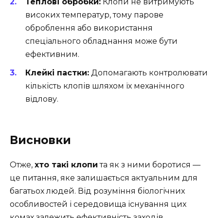
Теплові обробки:
Клопи не витримують
високих температур, тому парове
оброблення або використання
спеціального обладнання може бути
ефективним.
Клейкі пастки:
Допомагають контролювати
кількість клопів шляхом їх механічного
відлову.
Висновки
Отже,
хто такі клопи
та як з ними боротися —
це питання, яке залишається актуальним для
багатьох людей. Від розуміння біологічних
особливостей і середовища існування цих
комах залежить ефективність заходів