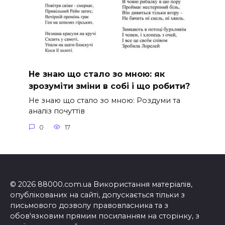
Не знаю що стало зо мною: як
зрозуміти зміни в собі і що робити?
Не знаю що стало зо мною: Роздуми та
аналіз почуттів
0
17
© 2026 88000.com.ua Використання матеріалів,
опублікованих на сайті, допускається тільки з
письмового дозволу правовласника та з
обов'язковим прямим посиланням на сторінку, з