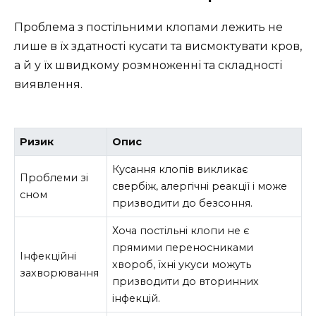
Проблема з постільними клопами лежить не
лише в їх здатності кусати та висмоктувати кров,
а й у їх швидкому розмноженні та складності
виявлення.
Ризик
Опис
Кусання клопів викликає
Проблеми зі
свербіж, алергічні реакції і може
сном
призводити до безсоння.
Хоча постільні клопи не є
прямими переносниками
Інфекційні
хвороб, їхні укуси можуть
захворювання
призводити до вторинних
інфекцій.