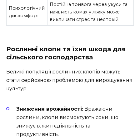
Постійна тривога через укуси та
Психологічний
наявність комах у ліжку може
дискомфорт
викликати стрес та неспокій.
Рослинні клопи та їхня шкода для
сільського господарства
Великі популяції рослинних клопів можуть
стати серйозною проблемою для вирощування
культур:
Зниження врожайності:
Вражаючи
рослини, клопи висмоктують соки, що
знижує їх життєдіяльність та
продуктивність.