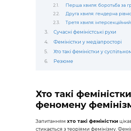
Перша хвиля: боротьба за г
Друга хвиля: гендерна рівніст
Третя хвиля: інтерсекційний 
Сучасні феміністські рухи
Феміністки у медіапросторі
Хто такі феміністки у суспільн
Резюме
Хто такі феміністк
феномену фемініз
Запитанням
хто такі феміністки
цікав
стикається з теоріями фемінізму. Фемі