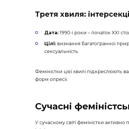
Третя хвиля: інтерсекц
Дата:
1990-і роки – початок XXI сто
Цілі:
визнання багатогранної приро
сексуальність
Феміністки цієї хвилі підкреслюють ва
форм опресії.
Сучасні феміністсь
У сучасному світі феміністки активно 