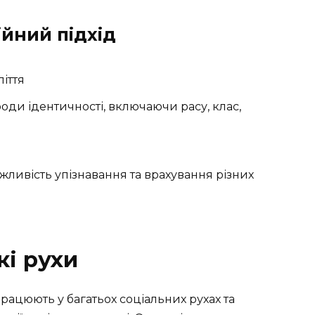
ійний підхід
ліття
ди ідентичності, включаючи расу, клас,
жливість упізнавання та врахування різних
кі рухи
працюють у багатьох соціальних рухах та