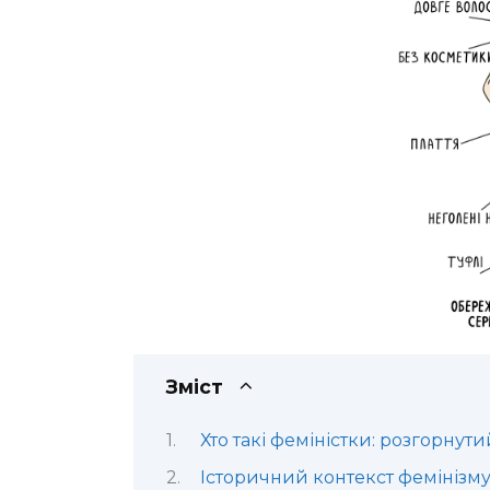
Зміст
Хто такі феміністки: розгорнут
Історичний контекст фемінізм