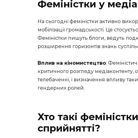
Феміністки у меді
На сьогодні феміністки активно викор
мобілізації громадськості. Це стосуєть
Феміністки пишуть блоги, ведуть подк
розширення горизонтів знань суспіль
Вплив на кіномистецтво
: Феміністи
критичного розгляду медіаконтенту, оц
телебаченні, і визначення впливу так
гендерних ролей.
Хто такі феміністк
сприйнятті?