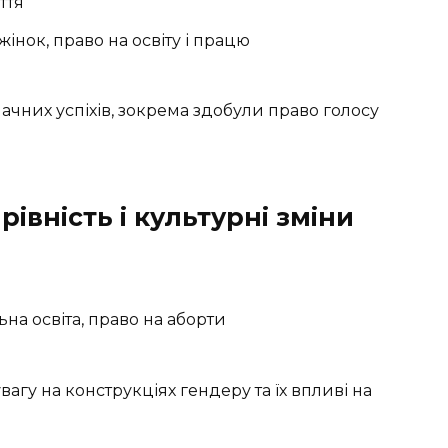
ття
інок, право на освіту і працю
ачних успіхів, зокрема здобули право голосу
івність і культурні зміни
льна освіта, право на аборти
вагу на конструкціях гендеру та їх впливі на