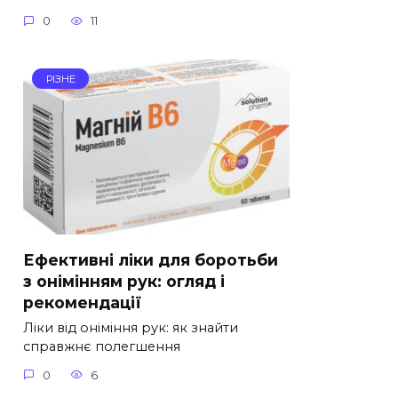
0
11
РІЗНЕ
Ефективні ліки для боротьби
з онімінням рук: огляд і
рекомендації
Ліки від оніміння рук: як знайти
справжнє полегшення
0
6