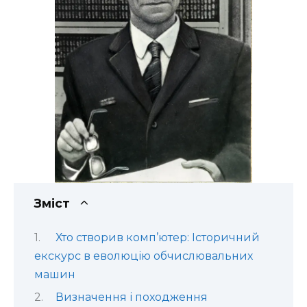
Зміст
Хто створив комп’ютер: Історичний
екскурс в еволюцію обчислювальних
машин
Визначення і походження