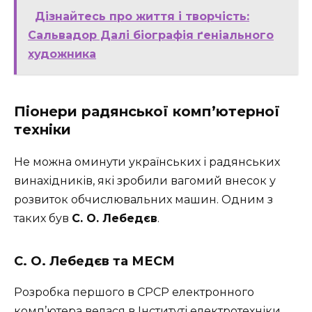
Дізнайтесь про життя і творчість:
Сальвадор Далі біографія ґеніального
художника
Піонери радянської комп’ютерної
техніки
Не можна оминути українських і радянських
винахідників, які зробили вагомий внесок у
розвиток обчислювальних машин. Одним з
таких був
С. О. Лебедєв
.
С. О. Лебедєв та МЕСМ
Розробка першого в СРСР електронного
комп’ютера велася в Інституті електротехніки