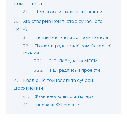
комп’ютера
Перші обчислювальні машини
Хто створив комп’ютер сучасного
типу?
Великі імена в історії комп’ютера
Піонери радянської комп’ютерної
техніки
С. О. Лебедєв та МЕСМ
Інші радянські проекти
Еволюція технології та сучасні
досягнення
Фази еволюції комп’ютера
Інновації XXI століття