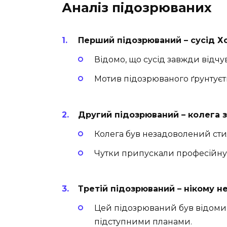
Аналіз підозрюваних
Перший підозрюваний – сусід Х
Відомо, що сусід завжди відчу
Мотив підозрюваного ґрунтуєть
Другий підозрюваний – колега 
Колега був незадоволений сти
Чутки припускали професійну з
Третій підозрюваний – нікому н
Цей підозрюваний був відоми
підступними планами.