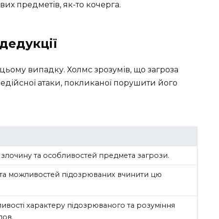
вих предметів, як-то кочерга.
дедукції
цьому випадку. Холмс зрозумів, що загроза
недійсної атаки, покликаної порушити його
я злочину та особливостей предмета загрози.
 та можливостей підозрюваних вчинити цю
ивості характеру підозрюваного та розуміння
дов.