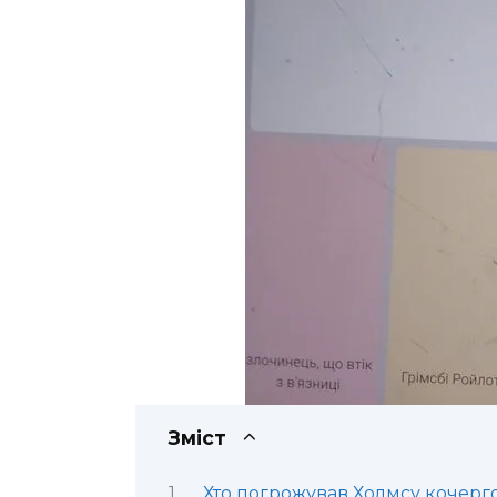
Зміст
Хто погрожував Холмсу кочерг