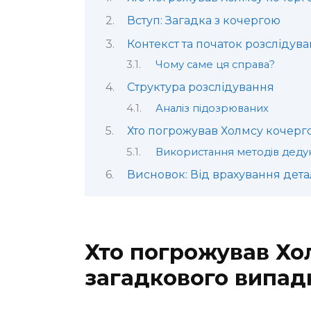
Вступ: Загадка з кочергою
Контекст та початок розслідув
Чому саме ця справа?
Структура розслідування
Аналіз підозрюваних
Хто погрожував Холмсу кочерго
Використання методів дедук
Висновок: Від врахування дет
Хто погрожував Хо
загадкового випад