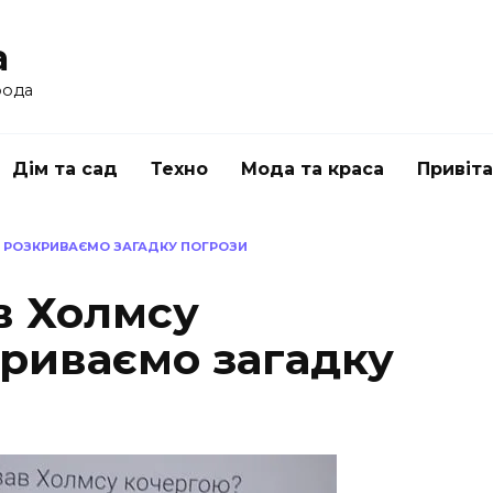
a
рода
Дім та сад
Техно
Мода та краса
Привіт
 РОЗКРИВАЄМО ЗАГАДКУ ПОГРОЗИ
в Холмсу
криваємо загадку