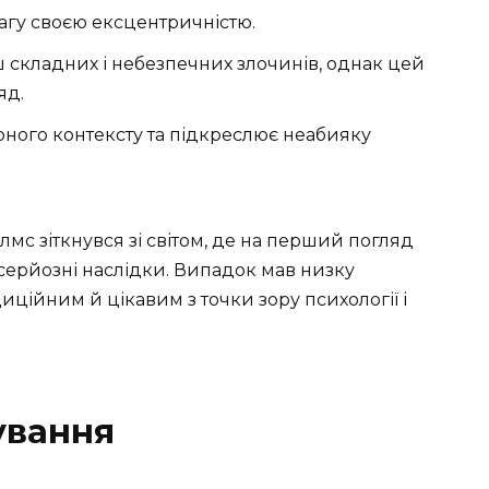
агу своєю ексцентричністю.
ш складних і небезпечних злочинів, однак цей
яд.
рного контексту та підкреслює неабияку
мс зіткнувся зі світом, де на перший погляд
серйозні наслідки. Випадок мав низку
ційним й цікавим з точки зору психології і
ування