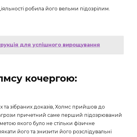
іяльності робила його вельми підозрілим.
струкція для успішного вирощування
лмсу кочергою:
х та зібраних доказів, Холмс прийшов до
 загрози причетний саме перший підозрюваний
 метою якого було не стільки фізичне
якати його та знизити його розслідувальні