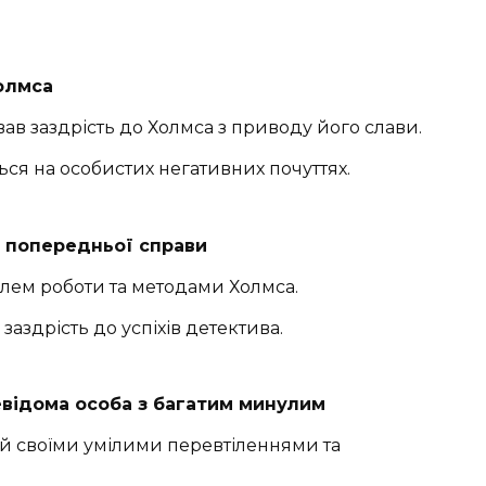
олмса
вав заздрість до Холмса з приводу його слави.
ся на особистих негативних почуттях.
з попередньої справи
лем роботи та методами Холмса.
аздрість до успіхів детектива.
евідома особа з багатим минулим
й своїми умілими перевтіленнями та