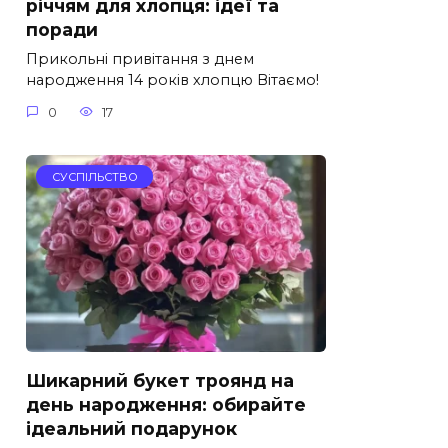
річчям для хлопця: ідеї та
поради
Прикольні привітання з днем
народження 14 років хлопцю Вітаємо!
0
17
СУСПІЛЬСТВО
Шикарний букет троянд на
день народження: обирайте
ідеальний подарунок