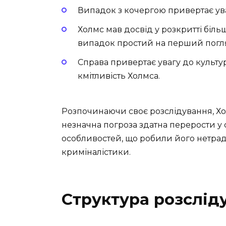
Випадок з кочергою привертає ув
Холмс мав досвід у розкритті біль
випадок простий на перший погл
Справа привертає увагу до культу
кмітливість Холмса.
Розпочинаючи своє розслідування, Хол
незначна погроза здатна перерости у 
особливостей, що робили його нетради
криміналістики.
Структура розслід