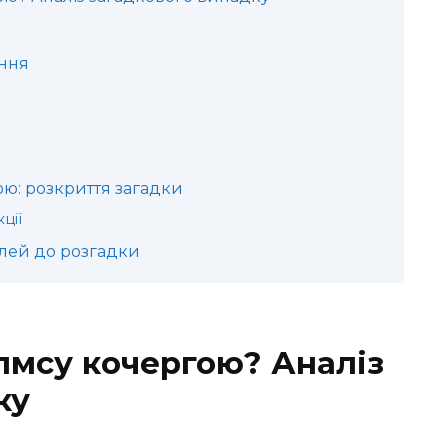
ання
ю: розкриття загадки
ції
алей до розгадки
лмсу кочергою? Аналіз
ку