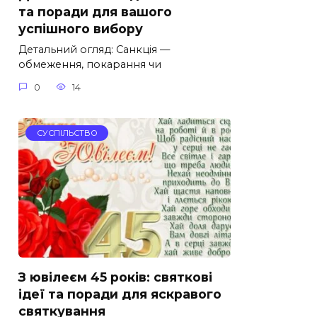
та поради для вашого
успішного вибору
Детальний огляд: Санкція —
обмеження, покарання чи
0
14
СУСПІЛЬСТВО
З ювілеєм 45 років: святкові
ідеї та поради для яскравого
святкування