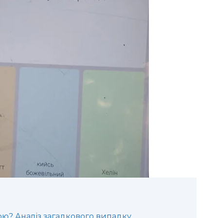
ою? Аналіз загадкового випадку