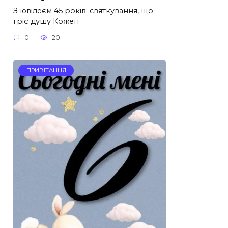
З ювілеєм 45 років: святкування, що
гріє душу Кожен
0
20
ПРИВІТАННЯ