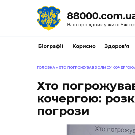
Перейти
до
88000.com.u
вмісту
Ваш провідник у житті Ужго
Біографії
Корисно
Здоров’я
ГОЛОВНА
»
ХТО ПОГРОЖУВАВ ХОЛМСУ КОЧЕРГОЮ:
Хто погрожува
кочергою: роз
погрози