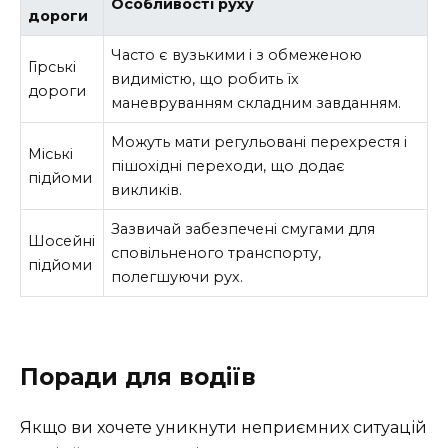
Особливості руху
дороги
Часто є вузькими і з обмеженою
Гірські
видимістю, що робить їх
дороги
маневруванням складним завданням.
Можуть мати регульовані перехрестя і
Міські
пішохідні переходи, що додає
підйоми
викликів.
Зазвичай забезпечені смугами для
Шосейні
сповільненого транспорту,
підйоми
полегшуючи рух.
Поради для водіїв
Якщо ви хочете уникнути неприємних ситуацій