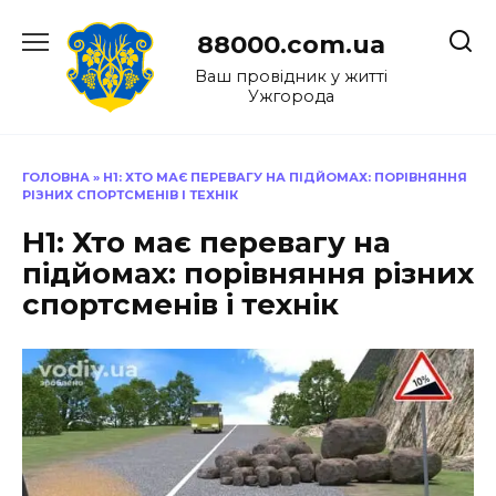
Перейти
до
88000.com.ua
вмісту
Ваш провідник у житті
Ужгорода
ГОЛОВНА
»
H1: ХТО МАЄ ПЕРЕВАГУ НА ПІДЙОМАХ: ПОРІВНЯННЯ
РІЗНИХ СПОРТСМЕНІВ І ТЕХНІК
H1: Хто має перевагу на
підйомах: порівняння різних
спортсменів і технік