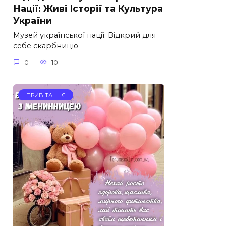
Нації: Живі Історії та Культура
України
Музей української нації: Відкрий для
себе скарбницю
0
10
ПРИВІТАННЯ