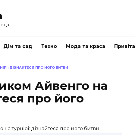
a
рода
Дім та сад
Техно
Мода та краса
Привіт
НІРІ: ДІЗНАЙТЕСЯ ПРО ЙОГО БИТВИ
ником Айвенго на
теся про його