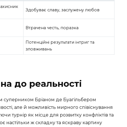
захисник
Здобуває славу, заслужену любов
Втрачена честь, поразка
Потенційні результати інтриг та
зловживань
на до реальності
м суперником Бріаном де Буагільбером
ості, але й можливість мирного співіснування
уючи турнір як місце для розвитку конфліктів та
ює настільки ж складну та яскраву картину