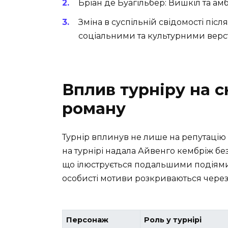
Бріан де Буагільбер: Вишкіл та амб
Зміна в суспільній свідомості піс
соціальними та культурними верс
Вплив турніру на 
роману
Турнір вплинув не лише на репутацію
на турнірі надала Айвенго кембріж бе
що ілюструється подальшими подіями.
особисті мотиви розкриваються через 
Персонаж
Роль у турнірі