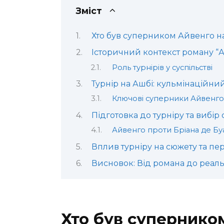
Зміст
Хто був суперником Айвенго на 
Історичний контекст роману “
Роль турнірів у суспільстві
Турнір на Ашбі: кульмінаційни
Ключові суперники Айвенго
Підготовка до турніру та вибір
Айвенго проти Бріана де Буа
Вплив турніру на сюжету та пе
Висновок: Від романа до реаль
Хто був суперником