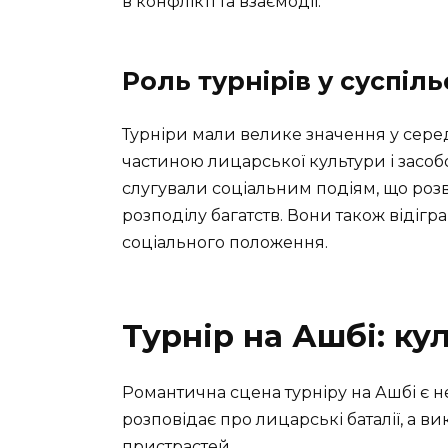
в конфлікті та взаємодії.
Роль турнірів у суспіль
Турніри мали велике значення у сере
частиною лицарської культури і засо
слугували соціальним подіям, що розв
розподілу багатств. Вони також відігр
соціального положення.
Турнір на Ашбі: к
Романтична сцена турніру на Ашбі є н
розповідає про лицарські баталії, а в
пристрастей.