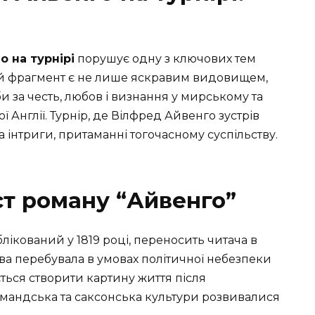
о на турнірі
порушує одну з ключових тем
ей фрагмент є не лише яскравим видовищем,
 за честь, любов і визнання у мирському та
 Англії. Турнір, де Вілфред Айвенго зустрів
та інтриги, притаманні тогочасному суспільству.
ст роману “Айвенго”
лікований у 1819 році, переносить читача в
жава перебувала в умовах політичної небезпеки
ється створити картину життя після
мандська та саксонська культури розвивалися