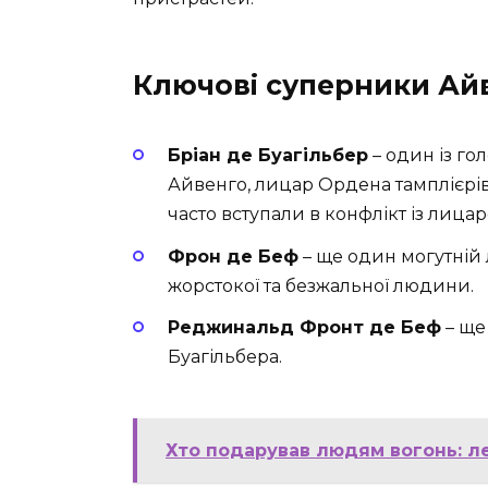
Ключові суперники Ай
Бріан де Буагільбер
– один із го
Айвенго, лицар Ордена тамплієрів
часто вступали в конфлікт із ли
Фрон де Беф
– ще один могутній 
жорстокої та безжальної людини.
Реджинальд Фронт де Беф
– ще
Буагільбера.
Хто подарував людям вогонь: л