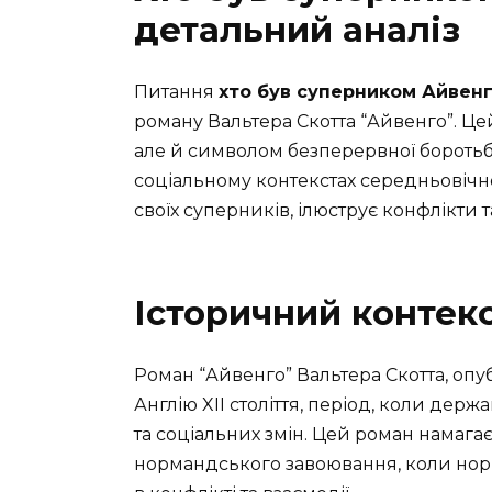
детальний аналіз
Питання
хто був суперником Айвенг
роману Вальтера Скотта “Айвенго”. Ц
але й символом безперервної боротьби
соціальному контекстах середньовічної
своїх суперників, ілюструє конфлікти 
Історичний контек
Роман “Айвенго” Вальтера Скотта, опуб
Англію XII століття, період, коли дер
та соціальних змін. Цей роман намага
нормандського завоювання, коли нор