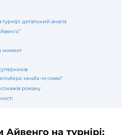
турнірі: детальний аналіз
Айвенго”
й момент
 суперників
гільбера: ханьба чи слава?
рсонажів роману
ності
 Айвенго на турнірі: