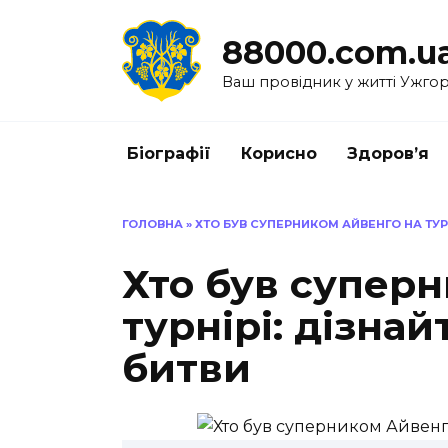
Перейти
до
88000.com.u
вмісту
Ваш провідник у житті Ужго
Біографії
Корисно
Здоров’я
ГОЛОВНА
»
ХТО БУВ СУПЕРНИКОМ АЙВЕНГО НА ТУР
Хто був супер
турнірі: дізнай
битви