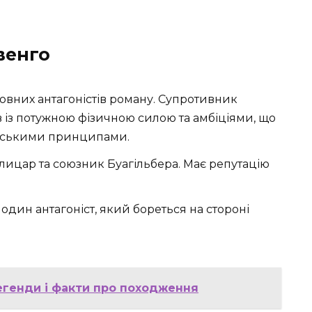
венго
ловних антагоністів роману. Супротивник
 із потужною фізичною силою та амбіціями, що
царськими принципами.
лицар та союзник Буагільбера. Має репутацію
 один антагоніст, який бореться на стороні
егенди і факти про походження