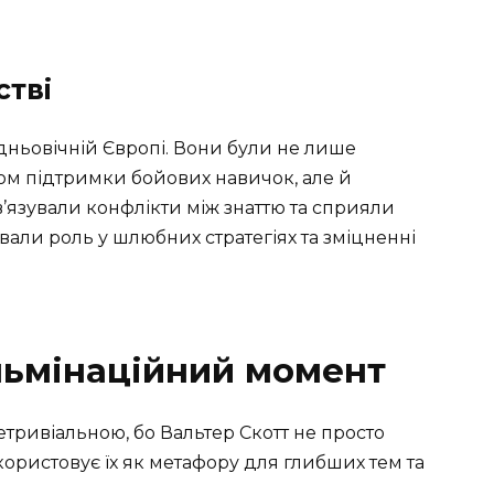
стві
дньовічній Європі. Вони були не лише
бом підтримки бойових навичок, але й
’язували конфлікти між знаттю та сприяли
авали роль у шлюбних стратегіях та зміцненні
ульмінаційний момент
етривіальною, бо Вальтер Скотт не просто
икористовує їх як метафору для глибших тем та