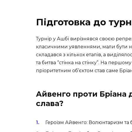
Підготовка до турн
Турнір у Ашбі вирізнявся своєю репре
класичними уявленнями, мали бути на
складався з кількох етапів, а виділял
та битва “стінка на стінку”. На першом
пріоритетним об’єктом став саме Бріан
Айвенго проти Бріана д
слава?
Героїзм Айвенго: Волюнтаризм та 