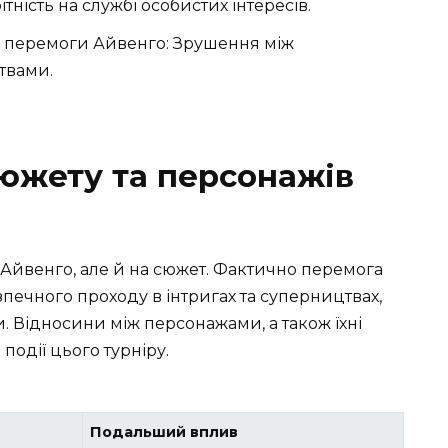
ітність на службі особистих інтересів.
ля перемоги Айвенго: Зрушення між
твами.
сюжету та персонажів
 Айвенго, але й на сюжет. Фактично перемога
зпечного проходу в інтригах та суперництвах,
 Відносини між персонажами, а також їхні
події цього турніру.
Подальший вплив