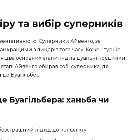
іру та вибір суперників
зентативністю. Суперники Айвенго, за
йкращими з лицарів того часу. Кожен турнір
ося два основних етапи: індивідуальні поєдинки
у етапі Айвенго обирав собі суперника, де
 де Буагільбер.
е Буагільбера: ханьба чи
безстрашний підхід до конфлікту.