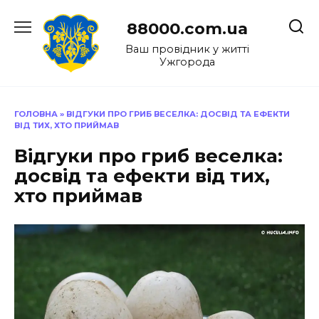
Перейти
до
88000.com.ua
вмісту
Ваш провідник у житті
Ужгорода
ГОЛОВНА
»
ВІДГУКИ ПРО ГРИБ ВЕСЕЛКА: ДОСВІД ТА ЕФЕКТИ
ВІД ТИХ, ХТО ПРИЙМАВ
Відгуки про гриб веселка:
досвід та ефекти від тих,
хто приймав