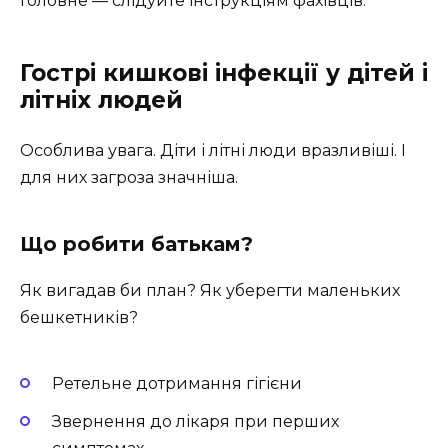
Головне — слідуйте інструкціям фахівців.
Гострі кишкові інфекції у дітей і
літніх людей
Особлива увага. Діти і літні люди вразливіші. І
для них загроза значніша.
Що робити батькам?
Як вигадав би план? Як уберегти маленьких
бешкетників?
Ретельне дотримання гігієни
Звернення до лікаря при перших