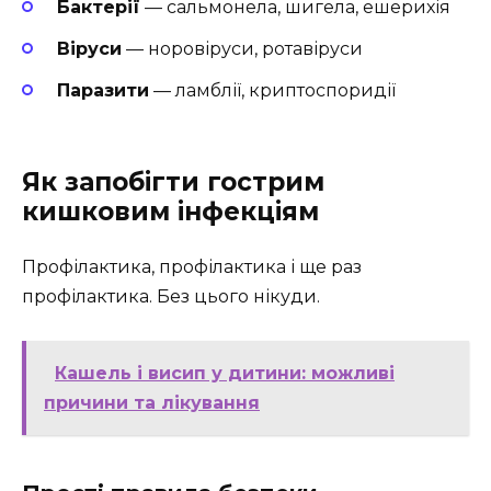
Бактерії
— сальмонела, шигела, ешерихія
Віруси
— норовіруси, ротавіруси
Паразити
— ламблії, криптоспоридії
Як запобігти гострим
кишковим інфекціям
Профілактика, профілактика і ще раз
профілактика. Без цього нікуди.
Кашель і висип у дитини: можливі
причини та лікування