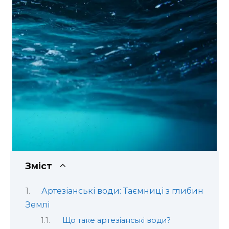
Зміст
Артезіанські води: Таємниці з глибин
Землі
Що таке артезіанські води?