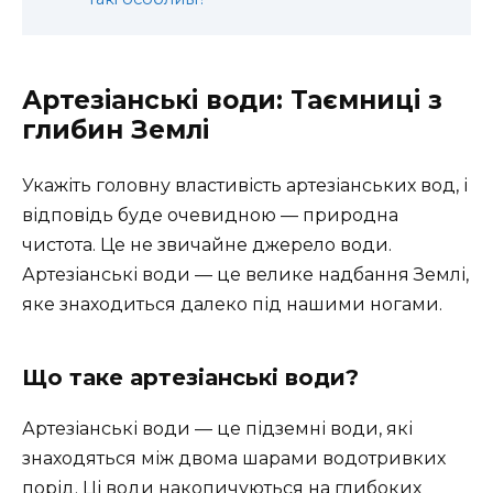
Артезіанські води: Таємниці з
глибин Землі
Укажіть головну властивість артезіанських вод, і
відповідь буде очевидною — природна
чистота. Це не звичайне джерело води.
Артезіанські води — це велике надбання Землі,
яке знаходиться далеко під нашими ногами.
Що таке артезіанські води?
Артезіанські води — це підземні води, які
знаходяться між двома шарами водотривких
порід. Ці води накопичуються на глибоких