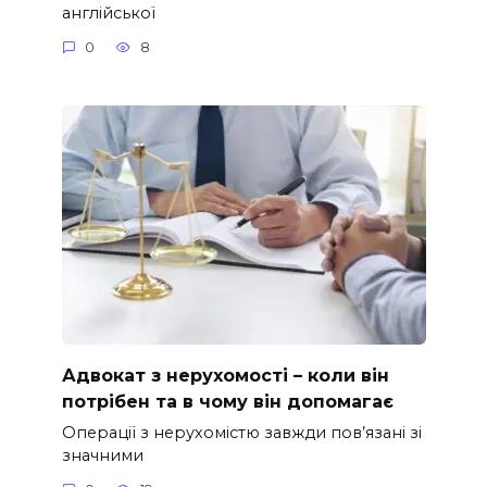
англійської
0
8
Адвокат з нерухомості – коли він
потрібен та в чому він допомагає
Операції з нерухомістю завжди пов’язані зі
значними