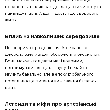
багатьох куточках світу артезіанська вода
продається в пляшках, декларуючи чистоту та
найвищу якість. А ще — доступ до здорового
життя.
Вплив на навколишнє середовище
Поговоримо про довкілля. Артезіанські
джерела важливі для збереження екосистем.
Вони можуть годувати малі водойми,
підтримувати флору та фауну. І нехай це
звучить банально, але в епоху глобального
потепління це питання виживання багатьох
видів.
Легенди та міфи про артезіанські