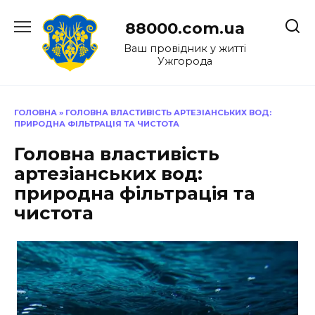
Перейти
до
88000.com.ua
вмісту
Ваш провідник у житті
Ужгорода
ГОЛОВНА
»
ГОЛОВНА ВЛАСТИВІСТЬ АРТЕЗІАНСЬКИХ ВОД:
ПРИРОДНА ФІЛЬТРАЦІЯ ТА ЧИСТОТА
Головна властивість
артезіанських вод:
природна фільтрація та
чистота