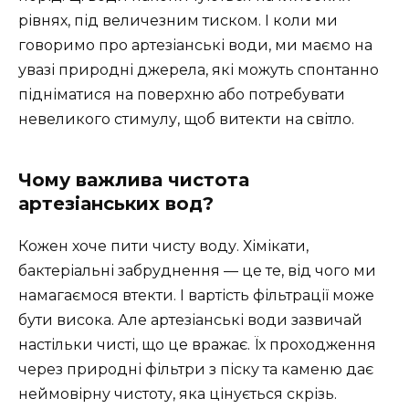
рівнях, під величезним тиском. І коли ми
говоримо про артезіанські води, ми маємо на
увазі природні джерела, які можуть спонтанно
підніматися на поверхню або потребувати
невеликого стимулу, щоб витекти на світло.
Чому важлива чистота
артезіанських вод?
Кожен хоче пити чисту воду. Хімікати,
бактеріальні забруднення — це те, від чого ми
намагаємося втекти. І вартість фільтрації може
бути висока. Але артезіанські води зазвичай
настільки чисті, що це вражає. Їх проходження
через природні фільтри з піску та каменю дає
неймовірну чистоту, яка цінується скрізь.