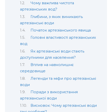
Чому важлива чистота
артезіанських вод?
Глибини, з яких виникають
артезіанські води
Початок артезіанського явища
Головні властивості артезіанських
вод
Як артезіанські води стають
доступними для населення?
Вплив на навколишнє
середовище
Легенди та міфи про артезіанські
води
Поради з використання
артезіанської води
Висновок: Чому артезіанські води
такі особливі?