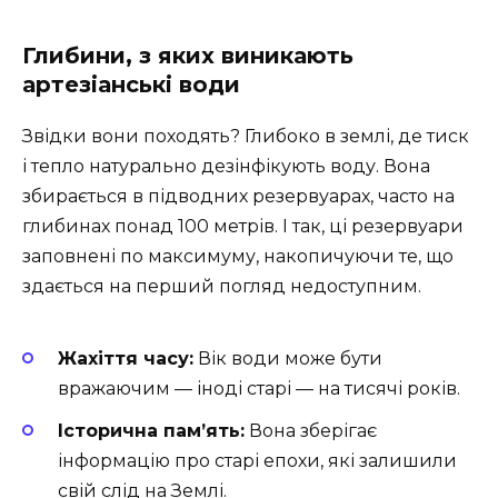
Глибини, з яких виникають
артезіанські води
Звідки вони походять? Глибоко в землі, де тиск
і тепло натурально дезінфікують воду. Вона
збирається в підводних резервуарах, часто на
глибинах понад 100 метрів. І так, ці резервуари
заповнені по максимуму, накопичуючи те, що
здається на перший погляд недоступним.
Жахіття часу:
Вік води може бути
вражаючим — іноді старі — на тисячі років.
Історична пам’ять:
Вона зберігає
інформацію про старі епохи, які залишили
свій слід на Землі.