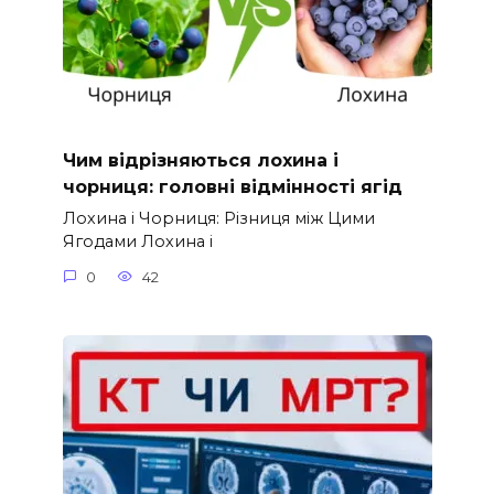
Чим відрізняються лохина і
чорниця: головні відмінності ягід
Лохина і Чорниця: Різниця між Цими
Ягодами Лохина і
0
42