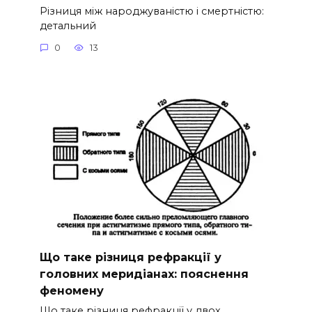
Різниця між народжуваністю і смертністю:
детальний
0
13
Що таке різниця рефракції у
головних меридіанах: пояснення
феномену
Що таке різниця рефракції у двох