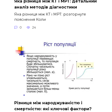
Яка різниця між КТ і МРТ: детальний
аналіз методів діагностики
Яка різниця між КТ і МРТ: розгорнуте
пояснення Коли
0
24
Різниця між народжуваністю і
смертністю: які ключові фактори?