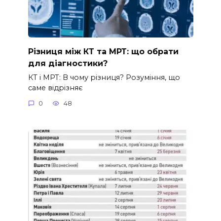
Різниця між КТ та МРТ: що обрати
для діагностики?
КТ і МРТ: В чому різниця? Розуміння, що
саме відрізняє
0
48