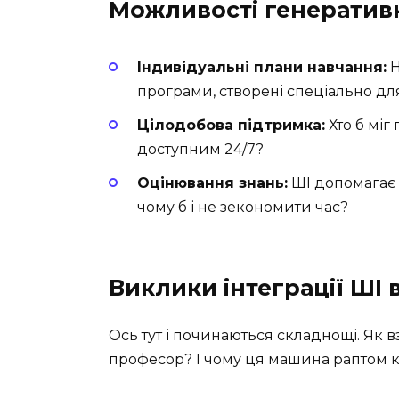
Можливості генератив
Індивідуальні плани навчання:
Н
програми, створені спеціально дл
Цілодобова підтримка:
Хто б міг
доступним 24/7?
Оцінювання знань:
ШІ допомагає 
чому б і не зекономити час?
Виклики інтеграції ШІ в
Ось тут і починаються складнощі. Як в
професор? І чому ця машина раптом к