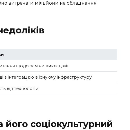
рібно витрачати мільйони на обладнання.
недоліків
ки
питання щодо заміни викладачів
і з інтеграцією в існуючу інфраструктуру
ть від технологій
а його соціокультурний