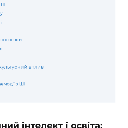
 ШІ
ту
і
ної освіти
ь
окультурний вплив
аємодії з ШІ
ий інтелект і освіта: