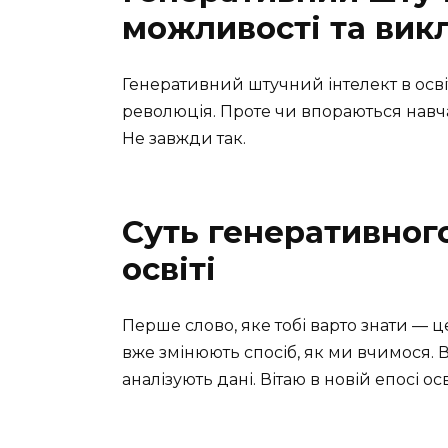
можливості та вик
Генеративний штучний інтелект в освіт
революція. Проте чи впораються навчал
Не завжди так.
Суть генеративного
освіті
Перше слово, яке тобі варто знати — це
вже змінюють спосіб, як ми вчимося. 
аналізують дані. Вітаю в новій епосі осв