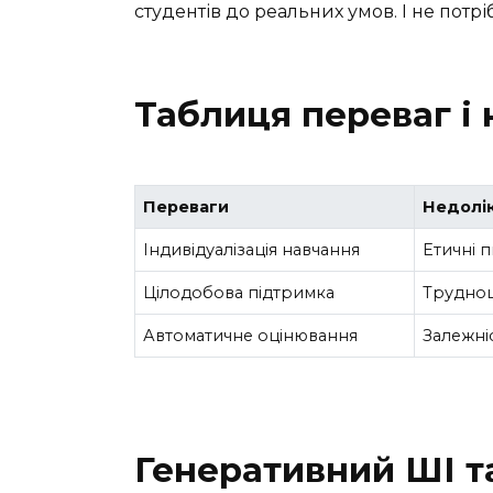
студентів до реальних умов. І не пот
Таблиця переваг і 
Переваги
Недолі
Індивідуалізація навчання
Етичні 
Цілодобова підтримка
Труднощ
Автоматичне оцінювання
Залежніс
Генеративний ШІ т