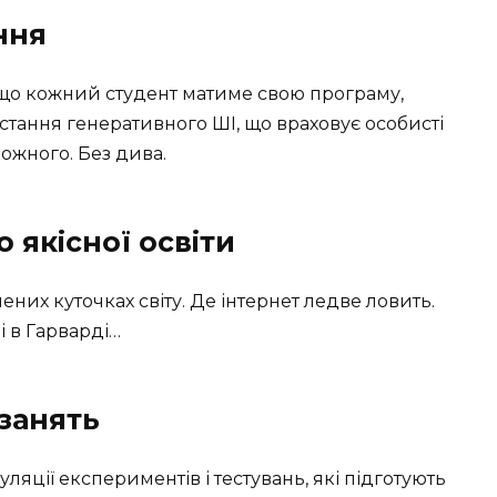
ння
 що кожний студент матиме свою програму,
истання генеративного ШІ, що враховує особисті
кожного. Без дива.
 якісної освіти
лених куточках світу. Де інтернет ледве ловить.
 і в Гарварді…
 занять
ляції експериментів і тестувань, які підготують