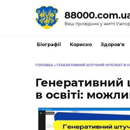
Перейти
до
88000.com.u
вмісту
Ваш провідник у житті Ужго
Біографії
Корисно
Здоров’я
ГОЛОВНА
»
ГЕНЕРАТИВНИЙ ШТУЧНИЙ ІНТЕЛЕКТ В О
Генеративний 
в освіті: можл