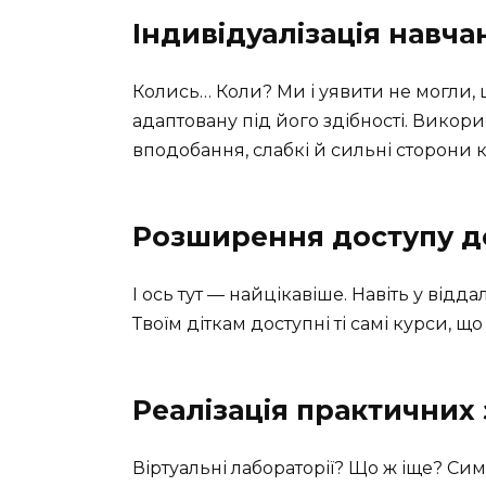
Індивідуалізація навча
Колись… Коли? Ми і уявити не могли,
адаптовану під його здібності. Викор
вподобання, слабкі й сильні сторони 
Розширення доступу до
І ось тут — найцікавіше. Навіть у відда
Твоїм діткам доступні ті самі курси, що
Реалізація практичних
Віртуальні лабораторії? Що ж іще? Симу