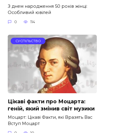
З днем народження 50 років жінці:
Особливий ювілей
0
114
СУСПІЛЬСТВО
Цікаві факти про Моцарта:
геній, який змінив світ музики
Моцарт: Цікаві Факти, які Вразять Вас
Вступ Моцарт
0
10