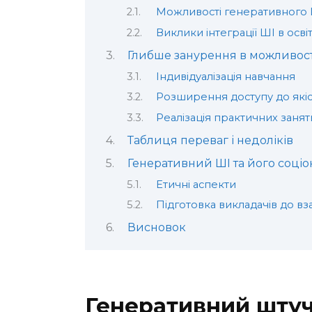
Можливості генеративного
Виклики інтеграції ШІ в осві
Глибше занурення в можливост
Індивідуалізація навчання
Розширення доступу до якіс
Реалізація практичних занят
Таблиця переваг і недоліків
Генеративний ШІ та його соці
Етичні аспекти
Підготовка викладачів до вз
Висновок
Генеративний штучн