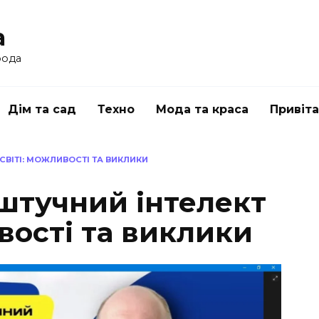
a
рода
Дім та сад
Техно
Мода та краса
Привіт
СВІТІ: МОЖЛИВОСТІ ТА ВИКЛИКИ
штучний інтелект
ивості та виклики