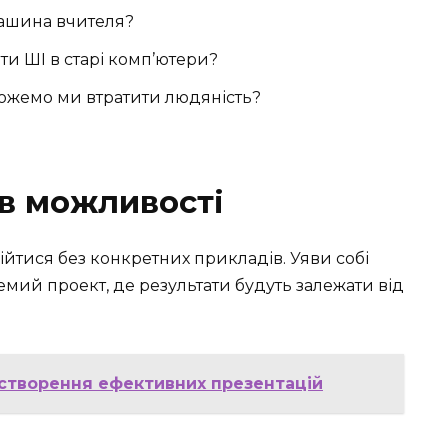
машина вчителя?
ти ШІ в старі комп’ютери?
ожемо ми втратити людяність?
в можливості
ійтися без конкретних прикладів. Уяви собі
емий проект, де результати будуть залежати від
 створення ефективних презентацій