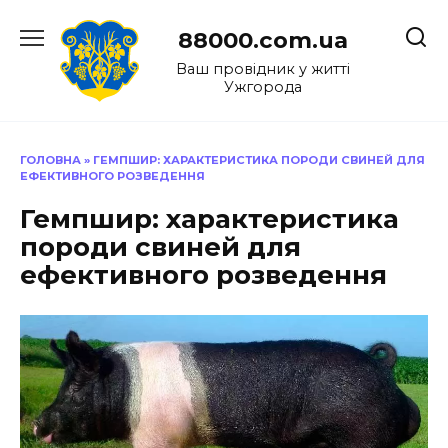
Перейти
до
88000.com.ua
вмісту
Ваш провідник у житті
Ужгорода
ГОЛОВНА
»
ГЕМПШИР: ХАРАКТЕРИСТИКА ПОРОДИ СВИНЕЙ ДЛЯ
ЕФЕКТИВНОГО РОЗВЕДЕННЯ
Гемпшир: характеристика
породи свиней для
ефективного розведення