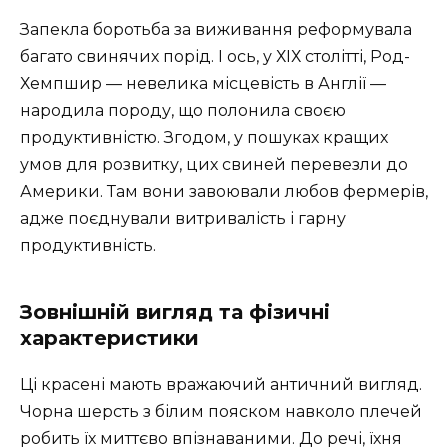
Запекла боротьба за виживання реформувала
багато свинячих порід. І ось, у ХІХ столітті, Род-
Хемпшир — невелика місцевість в Англії —
народила породу, що полонила своєю
продуктивністю. Згодом, у пошуках кращих
умов для розвитку, цих свиней перевезли до
Америки. Там вони завоювали любов фермерів,
адже поєднували витривалість і гарну
продуктивність.
Зовнішній вигляд та фізичні
характеристики
Ці красені мають вражаючий античний вигляд.
Чорна шерсть з білим пояском навколо плечей
робить їх миттєво впізнаваними. До речі, їхня