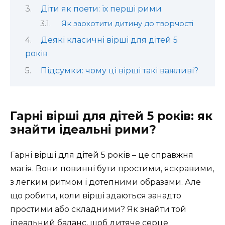
Діти як поети: їх перші рими
Як заохотити дитину до творчості
Деякі класичні вірші для дітей 5
років
Підсумки: чому ці вірші такі важливі?
Гарні вірші для дітей 5 років: як
знайти ідеальні рими?
Гарні вірші для дітей 5 років – це справжня
магія. Вони повинні бути простими, яскравими,
з легким ритмом і дотепними образами. Але
що робити, коли вірші здаються занадто
простими або складними? Як знайти той
ідеальний баланс, щоб дитяче серце