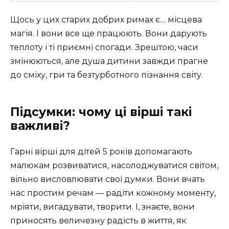
Щось у цих старих добрих римах є… місцева
магія. І вони все ще працюють. Вони дарують
теплоту і ті приємні спогади. Зрештою, часи
змінюються, але душа дитини завжди прагне
до сміху, гри та безтурботного пізнання світу.
Підсумки: чому ці вірші такі
важливі?
Гарні вірші для дітей 5 років допомагають
малюкам розвиватися, насолоджуватися світом,
вільно висловлювати свої думки. Вони вчать
нас простим речам — радіти кожному моменту,
мріяти, вигадувати, творити. І, знаєте, вони
приносять величезну радість в життя, як