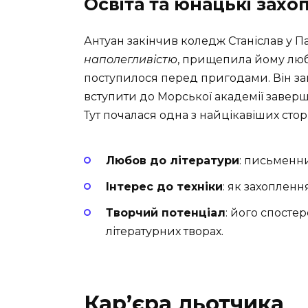
Освіта та юнацькі зах
Антуан закінчив коледж Станіслав у П
наполегливістю
, прищепила йому люб
поступилося перед пригодами. Він за
вступити до Морської академії заверш
Тут почалася одна з найцікавіших стор
Любов до літератури
: письменн
Інтерес до техніки
: як захоплен
Творчий потенціал
: його спосте
літературних творах.
Кар’єра льотчика