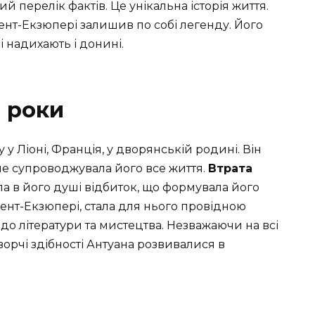
й перелік фактів. Це унікальна історія життя.
Сент-Екзюпері залишив по собі легенду. Його
 надихають і донині.
і роки
у Ліоні, Франція, у дворянській родині. Він
наче супроводжувала його все життя.
Втрата
а в його душі відбиток, що формувала його
 Сент-Екзюпері, стала для нього провідною
до літератури та мистецтва. Незважаючи на всі
творчі здібності Антуана розвивалися в