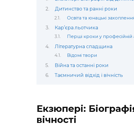
Дитинство та ранні роки
Освіта та юнацькі захопленн
Кар’єра льотчика
Перші кроки у професійній а
Літературна спадщина
Відомі твори
Війна та останні роки
Таємничий відхід і вічність
Екзюпері: Біографі
вічності