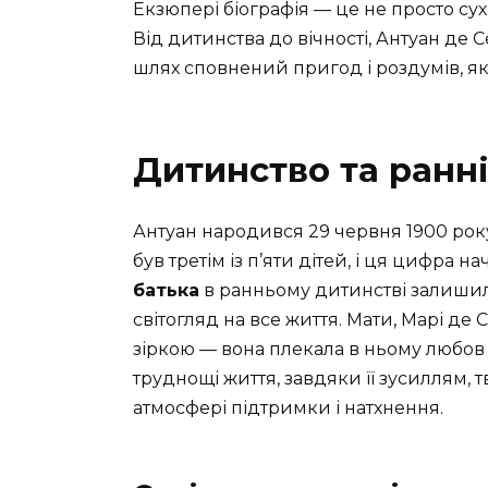
Екзюпері біографія — це не просто сухи
Від дитинства до вічності, Антуан де 
шлях сповнений пригод і роздумів, які
Дитинство та ранн
Антуан народився 29 червня 1900 року 
був третім із п’яти дітей, і ця цифра 
батька
в ранньому дитинстві залишил
світогляд на все життя. Мати, Марі де
зіркою — вона плекала в ньому любов 
труднощі життя, завдяки її зусиллям, 
атмосфері підтримки і натхнення.