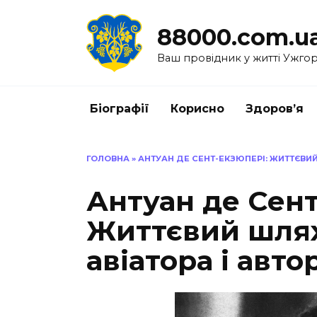
Перейти
до
88000.com.u
вмісту
Ваш провідник у житті Ужго
Біографії
Корисно
Здоров’я
ГОЛОВНА
»
АНТУАН ДЕ СЕНТ-ЕКЗЮПЕРІ: ЖИТТЄВИЙ
Антуан де Сент
Життєвий шлях
авіатора і авто