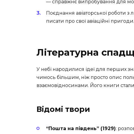
— справжнє випробування для мол
Поєднання авіаторської роботи з л
писати про свої авіаційні пригоди
Літературна спад
У небі народилися ідеї для перших зн
чимось більшим, ніж просто опис польот
взаємовідносинами. Його книги стали
Відомі твори
“Пошта на південь” (1929)
: розпо