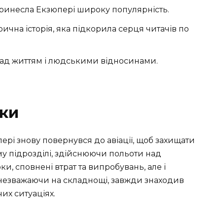
 принесла Екзюпері широку популярність.
орична історія, яка підкорила серця читачів по
над життям і людськими відносинами.
оки
пері знову повернувся до авіації, щоб захищати
му підрозділі, здійснюючи польоти над
и, сповнені втрат та випробувань, але і
, незважаючи на складнощі, завжди знаходив
их ситуаціях.