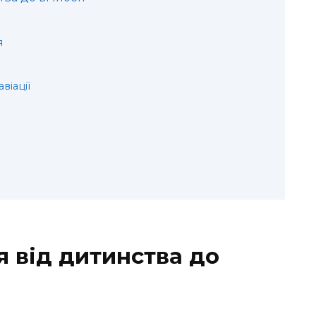
я
віації
я від дитинства до