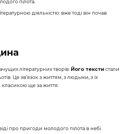
одого пілота.
ітературною діяльністю: вже тоді він почав
.
щина
ачущих літературних творів.
Його тексти
стали
ів. Це зв’язок з життям, з людьми, з їх
 класикою ще за життя.
віді про пригоди молодого пілота в небі.