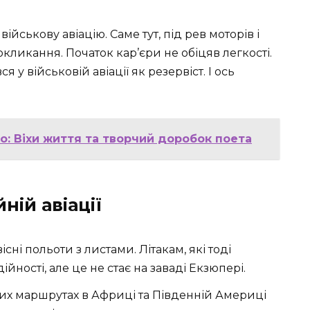
військову авіацію. Саме тут, під рев моторів і
кликання. Початок кар’єри не обіцяв легкості.
 у військовій авіації як резервіст. І ось
: Віхи життя та творчий доробок поета
ній авіації
вісні польоти з листами. Літакам, які тоді
йності, але це не стає на заваді Екзюпері.
х маршрутах в Африці та Південній Америці