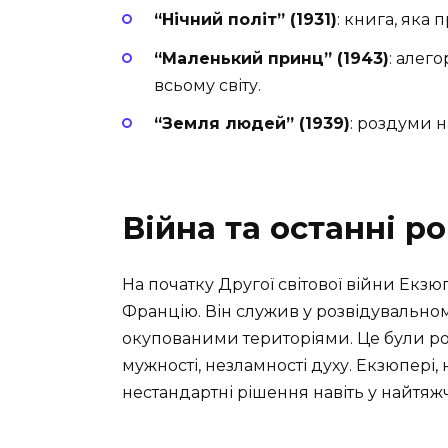
“Нічний політ” (1931)
: книга, яка
“Маленький принц” (1943)
: алег
всьому світу.
“Земля людей” (1939)
: роздуми 
Війна та останні р
На початку Другої світової війни Екзю
Францію. Він служив у розвідувально
окупованими територіями. Це були рок
мужності, незламності духу. Екзюпері
нестандартні рішення навіть у найтяжч