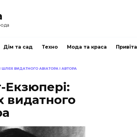
a
рода
Дім та сад
Техно
Мода та краса
Привіт
 ШЛЯХ ВИДАТНОГО АВІАТОРА І АВТОРА
-Екзюпері:
 видатного
ра