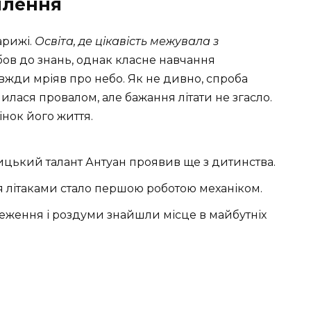
оплення
арижі.
Освіта, де цікавість межувала з
ов до знань, однак класне навчання
вжди мріяв про небо. Як не дивно, спроба
илася провалом, але бажання літати не згасло.
інок його життя.
ицький талант Антуан проявив ще з дитинства.
ня літаками стало першою роботою механіком.
реження і роздуми знайшли місце в майбутніх