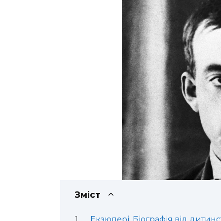
Зміст
Екзюпері: Біографія від дитинст