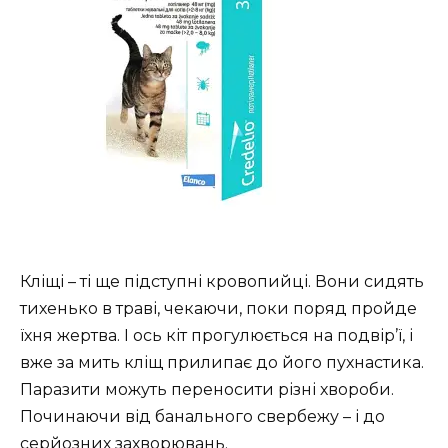
Кліщі – ті ще підступні кровопийці. Вони сидять
тихенько в траві, чекаючи, поки поряд пройде
їхня жертва. І ось кіт прогулюється на подвір’ї, і
вже за мить кліщ прилипає до його пухнастика.
Паразити можуть переносити різні хвороби.
Починаючи від банального свербежу – і до
серйозних захворювань.