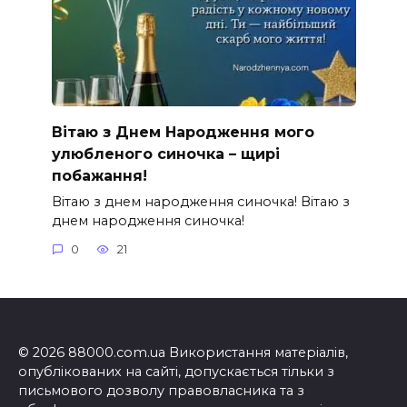
Вітаю з Днем Народження мого
улюбленого синочка – щирі
побажання!
Вітаю з днем народження синочка! Вітаю з
днем народження синочка!
0
21
© 2026 88000.com.ua Використання матеріалів,
опублікованих на сайті, допускається тільки з
письмового дозволу правовласника та з