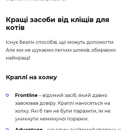
Кращі засоби від кліщів для
котів
Існує безліч способів, що можуть допомогти.
Але ми не шукаємо легких шляхів, обираємо
найкращі!
Краплі на холку
Frontline
– відомий засіб, який давно
завоював довіру. Краплі наносяться на
холку. Які б там не були паразити, їм не
уникнути неминучої поразки.
Advantage
– ще один знайомий гравець у