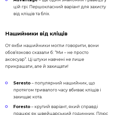
цій грі. Першокласний варіант для захисту
від кліщів та бліх.
Нашийники від кліщів
От якби нашийники могли говорити, вони
обов’язково сказали б: “Ми – не просто
аксесуар”. Ці штуки навчені не лише
прикрашати, але й захищати!
Seresto
– популярний нашийник, що
протягом тривалого часу вбиває кліщів і
захищає кота.
Foresto
– крутий варіант, який справді
працює як швейцарський годинник. Плюс