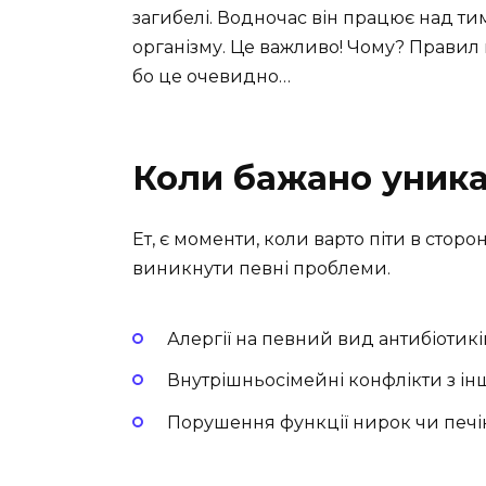
загибелі. Водночас він працює над ти
організму. Це важливо! Чому? Правил н
бо це очевидно…
Коли бажано уника
Ет, є моменти, коли варто піти в сто
виникнути певні проблеми.
Алергії на певний вид антибіотикі
Внутрішньосімейні конфлікти з і
Порушення функції нирок чи печ