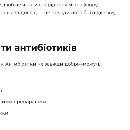
м, щоб не чіпати споріднену мікрофлору
аш світ досвід — не завжди потрібні підказки,
ти антибіотиків
рону. Антибіотики не завжди добрі—можуть
в
ншими препаратами
інки