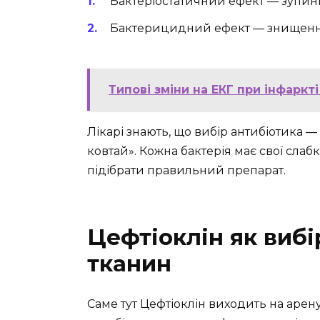
Бактеріостатичний ефект — зупинк
Бактерицидний ефект — знищенн
Типові зміни на ЕКГ при інфаркт
Лікарі знають, що вибір антибіотика —
ковтай». Кожна бактерія має свої слаб
підібрати правильний препарат.
Цефтіоклін як вибі
тканин
Саме тут Цефтіоклін виходить на арену