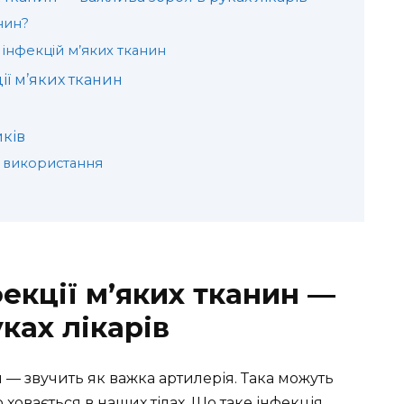
нин?
і інфекцій м’яких тканин
ії м’яких тканин
иків
 використання
екції м’яких тканин —
ках лікарів
 — звучить як важка артилерія. Така можуть
 ховається в наших тілах. Що таке інфекція