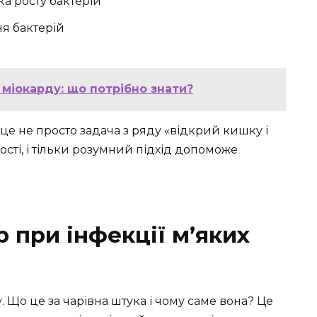
а росту бактерій
я бактерій
і міокарду: що потрібно знати?
 це не просто задача з ряду «відкрий кишку і
кості, і тільки розумний підхід допоможе
р при інфекції м’яких
. Що це за чарівна штука і чому саме вона? Це