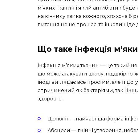
м’яких тканин і який антибіотик буд
на кінчику язика кожного, хто хоча б р
питання це не про нас, та інколи ніде 
Що таке інфекція м’як
Інфекція м’яких тканин — це такий н
що може атакувати шкіру, підшкірно-жи
іноді виглядає все простим, але підст
спричинений як бактеріями, так і ін
здоров’ю.
Целюліт — найчастіша форма інфек
Абсцеси — гнійні утворення, неб