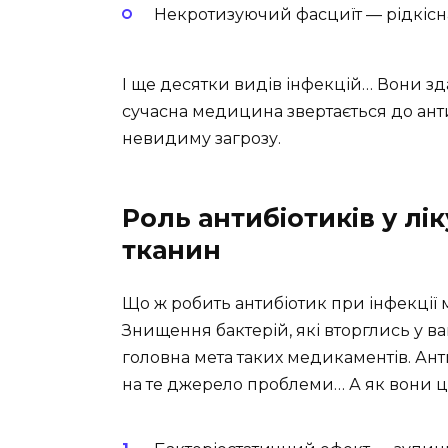
Некротизуючий фасциїт — рідкісна
І ще десятки видів інфекцій… Вони зда
сучасна медицина звертається до анти
невидиму загрозу.
Роль антибіотиків у лі
тканин
Що ж робить антибіотик при інфекції
Знищення бактерій, які вторглись у в
головна мета таких медикаментів. Ан
на те джерело проблеми… А як вони ц