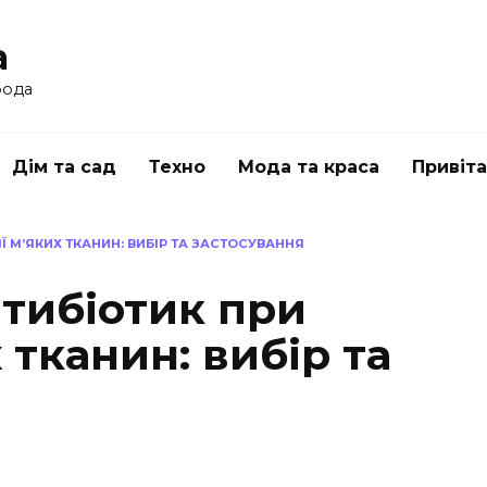
a
рода
Дім та сад
Техно
Мода та краса
Привіт
Ї М’ЯКИХ ТКАНИН: ВИБІР ТА ЗАСТОСУВАННЯ
тибіотик при
 тканин: вибір та