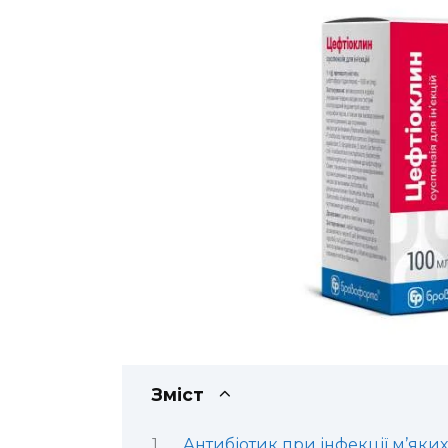
Зміст
Антибіотик при інфекції м’яких