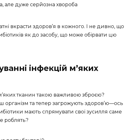
, але дуже серйозна хвороба
тні вкрасти здоров’я в кожного. І не дивно, що
біотиків як до засобу, що може обірвати цю
куванні інфекцій м’яких
 м’яких тканин такою важливою зброєю?
аш організм та тепер загрожують здоров’ю—ось
тибіотики мають спрямувати свої зусилля саме
е роблять?