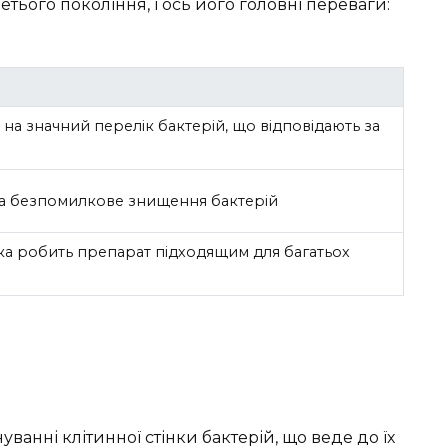
тього покоління, і ось його головні переваги:
 на значний перелік бактерій, що відповідають за
а безпомилкове знищення бактерій
яка робить препарат підходящим для багатьох
уванні клітинної стінки бактерій, що веде до їх