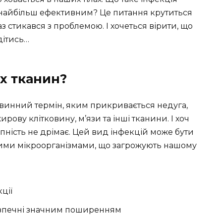
е найбільш ефективним? Це питання крутиться
аз стикався з проблемою. І хочеться вірити, що
дітись…
их тканин?
евинний термін, яким прикривається недуга,
рову клітковину, м’язи та інші тканини. І хоч
упність не дрімає. Цей вид інфекцій може бути
шими мікроорганізмами, що загрожують нашому
ції
езпечні значним поширенням