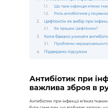
Що таке інфекція м’яких тка
Роль антибіотиків у лікуванн
Цефтіоклін як вибір при інфекц
Як працює Цефтіоклін?
Коли бажано уникати антибіот
Проблеми нераціонального
Підведемо підсумки
Антибіотик при інф
важлива зброя в ру
Антибіотик при інфекції м’яких тканин
бути саме тим, що відбиває загрозу, що