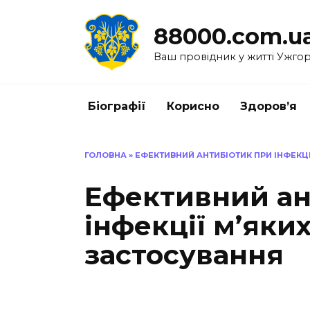
Перейти
до
88000.com.u
вмісту
Ваш провідник у житті Ужго
Біографії
Корисно
Здоров’я
ГОЛОВНА
»
ЕФЕКТИВНИЙ АНТИБІОТИК ПРИ ІНФЕКЦІ
Ефективний ан
інфекції м’яких
застосування