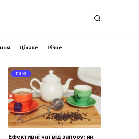
ання
Цікаве
Різне
РІЗНЕ
Ефективні чаї від запору: як