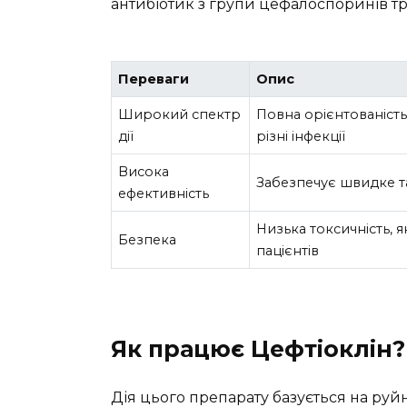
антибіотик з групи цефалоспоринів тре
Переваги
Опис
Широкий спектр
Повна орієнтованість
дії
різні інфекції
Висока
Забезпечує швидке т
ефективність
Низька токсичність, 
Безпека
пацієнтів
Як працює Цефтіоклін?
Дія цього препарату базується на руйн