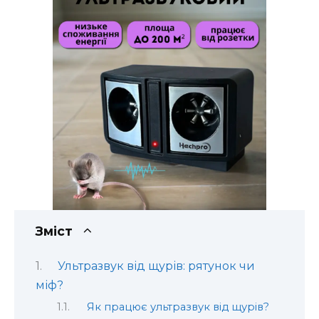
Зміст
Ультразвук від щурів: рятунок чи
міф?
Як працює ультразвук від щурів?