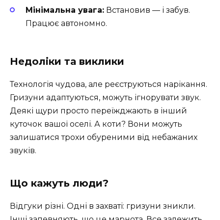
Мінімальна увага:
Встановив — і забув.
Працює автономно.
Недоліки та виклики
Технологія чудова, але реєструються нарікання.
Гризуни адаптуються, можуть ігнорувати звук.
Деякі щури просто переїжджають в інший
куточок вашої оселі. А коти? Вони можуть
залишатися трохи обуреними від небажаних
звуків.
Що кажуть люди?
Відгуки різні. Одні в захваті: гризуни зникли.
Інші запевняють, що це марнота. Все залежить