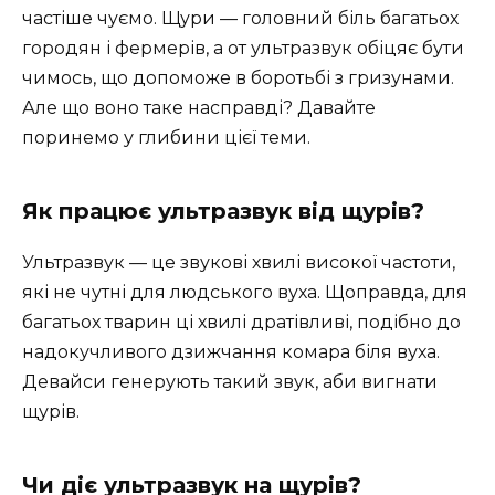
частіше чуємо. Щури — головний біль багатьох
городян і фермерів, а от ультразвук обіцяє бути
чимось, що допоможе в боротьбі з гризунами.
Але що воно таке насправді? Давайте
поринемо у глибини цієї теми.
Як працює ультразвук від щурів?
Ультразвук — це звукові хвилі високої частоти,
які не чутні для людського вуха. Щоправда, для
багатьох тварин ці хвилі дратівливі, подібно до
надокучливого дзижчання комара біля вуха.
Девайси генерують такий звук, аби вигнати
щурів.
Чи діє ультразвук на щурів?