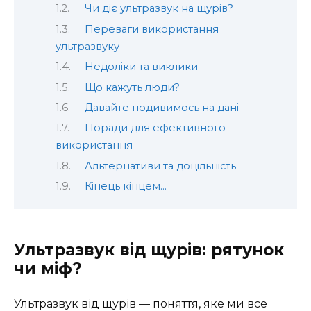
Чи діє ультразвук на щурів?
Переваги використання
ультразвуку
Недоліки та виклики
Що кажуть люди?
Давайте подивимось на дані
Поради для ефективного
використання
Альтернативи та доцільність
Кінець кінцем…
Ультразвук від щурів: рятунок
чи міф?
Ультразвук від щурів — поняття, яке ми все