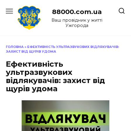
Перейти
до
88000.com.ua
вмісту
Ваш провідник у житті
Ужгорода
ГОЛОВНА
»
ЕФЕКТИВНІСТЬ УЛЬТРАЗВУКОВИХ ВІДЛЯКУВАЧІВ:
ЗАХИСТ ВІД ЩУРІВ УДОМА
Ефективність
ультразвукових
відлякувачів: захист від
щурів удома