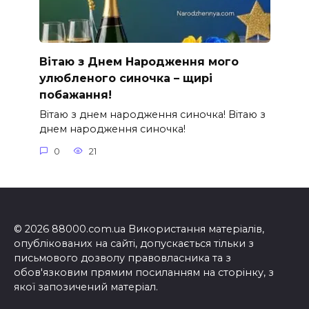
Вітаю з Днем Народження мого
улюбленого синочка – щирі
побажання!
Вітаю з днем народження синочка! Вітаю з
днем народження синочка!
0
21
© 2026 88000.com.ua Використання матеріалів,
опублікованих на сайті, допускається тільки з
письмового дозволу правовласника та з
обов'язковим прямим посиланням на сторінку, з
якої запозичений матеріал.