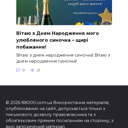
Вітаю з Днем Народження мого
улюбленого синочка – щирі
побажання!
Вітаю з днем народження синочка! Вітаю з
днем народження синочка!
0
21
© 2026 88000.com.ua Використання матеріалів,
опублікованих на сайті, допускається тільки з
письмового дозволу правовласника та з
обов'язковим прямим посиланням на сторінку, з
якої запозичений матеріал.