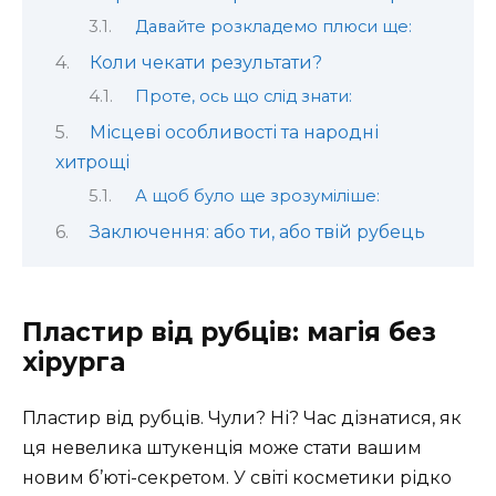
Давайте розкладемо плюси ще:
Коли чекати результати?
Проте, ось що слід знати:
Місцеві особливості та народні
хитрощі
А щоб було ще зрозуміліше:
Заключення: або ти, або твій рубець
Пластир від рубців: магія без
хірурга
Пластир від рубців. Чули? Ні? Час дізнатися, як
ця невелика штукенція може стати вашим
новим б’юті-секретом. У світі косметики рідко