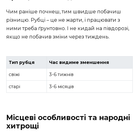
Чим раніше почнеш, тим швидше побачиш
різницю. Рубці – це не жарти, і працювати з
ними треба ґрунтовно. І не кидай на півдорозі,
якщо не побачив зміни через тиждень.
Тип рубця
Час видиме зменшення
свіжі
3-6 тижнів
старі
3-6 місяців
Місцеві особливості та народні
хитрощі