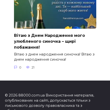
Вітаю з Днем Народження мого
улюбленого синочка – щирі
побажання!
Вітаю з днем народження синочка! Вітаю з
днем народження синочка!
0
21
© 2026 88000.com.ua Використання матеріалів,
опублікованих на сайті, допускається тільки з
письмового дозволу правовласника та з