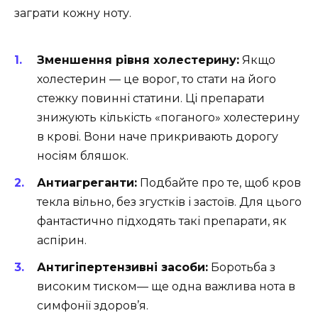
заграти кожну ноту.
Зменшення рівня холестерину:
Якщо
холестерин — це ворог, то стати на його
стежку повинні статини. Ці препарати
знижують кількість «поганого» холестерину
в крові. Вони наче прикривають дорогу
носіям бляшок.
Антиагреганти:
Подбайте про те, щоб кров
текла вільно, без згустків і застоїв. Для цього
фантастично підходять такі препарати, як
аспірин.
Антигіпертензивні засоби:
Боротьба з
високим тиском— ще одна важлива нота в
симфонії здоров’я.