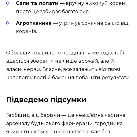
Сапи та лопати
— вручну викопуй корені,
проте це забирає багато сил.
Агротканина
— утримує сонячне світло від
коренів.
Обравши правильне поєднання методів, тобі
вдасться зберегти не лише врожай, але й
власні нерви. Власне, все залежить від твоєї
наполегливості й бажання побачити результати.
Підведемо підсумки
Гербіцид від берізки — це невід’ємна частина
арсеналу будь-якого фермера чи городника,
який стикається з цією напастю. Але без