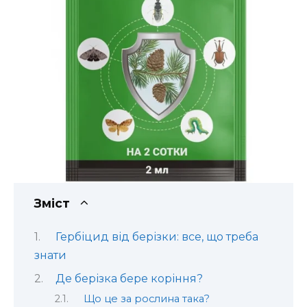
Зміст
Гербіцид від берізки: все, що треба
знати
Де берізка бере коріння?
Що це за рослина така?