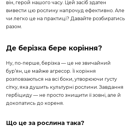
він, герой нашого часу. Цей засіб здатен
вивести цю рослину напрочуд ефективно. Але
чи легко це на практиці? Давайте розбиратись
разом.
Де берізка бере коріння?
Ну, по-перше, берізка — це не звичайний
бур’ян, це майже агресор. Її коріння
розповзаються на всі боки, утворюючи густу
сітку, яка душить культурні рослини. Завдання
гербіциду — не просто знищити її зовні, але й
докопатись до кореня.
Що це за рослина така?