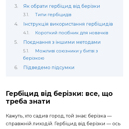
Як обрати гербіцид від берізки
Типи гербіцидів
Інструкція використання гербіцидів
Короткий посібник для новачків
Поєднання з іншими методами
Можливі союзники у битві з
берізкою
Підведемо підсумки
Гербіцид від берізки: все, що
треба знати
Кажуть, хто садив город, той знає: берізка —
справжній лиходій. Гербіцид від берізки — ось