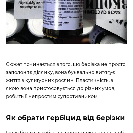
Сюжет починається з того, що берізка не просто
заполоняє ділянку, вона буквально витягує
життя з культурних рослин. Пластичність, з
якою вона пристосовується до різних умов,
робить її непростим супротивником.
Як обрати гербіцид від берізки
Існує безліч засобів, які претендують на те, щоб