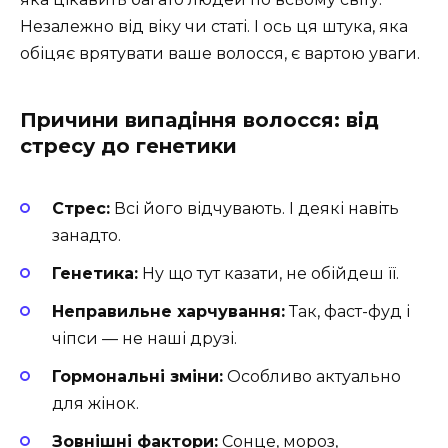
Незалежно від віку чи статі. І ось ця штука, яка
обіцяє врятувати ваше волосся, є вартою уваги.
Причини випадіння волосся: від
стресу до генетики
Стрес:
Всі його відчувають. І деякі навіть
занадто.
Генетика:
Ну що тут казати, не обійдеш її.
Неправильне харчування:
Так, фаст-фуд і
чіпси — не наші друзі.
Гормональні зміни:
Особливо актуально
для жінок.
Зовнішні фактори:
Сонце, мороз,