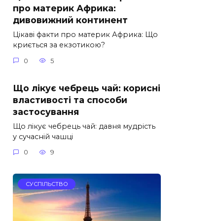
про материк Африка:
дивовижний континент
Цікаві факти про материк Африка: Що
криється за екзотикою?
0
5
Що лікує чебрець чай: корисні
властивості та способи
застосування
Що лікує чебрець чай: давня мудрість
у сучасній чашці
0
9
СУСПІЛЬСТВО