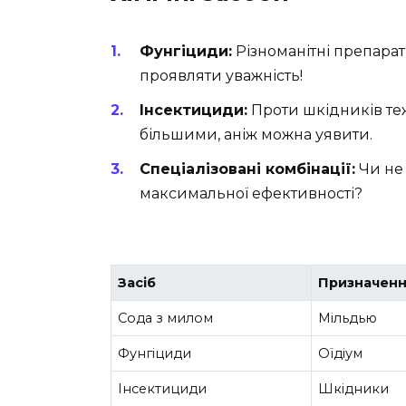
Фунгіциди:
Різноманітні препарати
проявляти уважність!
Інсектициди:
Проти шкідників теж
більшими, аніж можна уявити.
Спеціалізовані комбінації:
Чи не 
максимальної ефективності?
Засіб
Призначен
Сода з милом
Мільдью
Фунгіциди
Оїдіум
Інсектициди
Шкідники