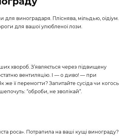
нограду
 для виноградаря. Пліснява, мільдью, оїдіум.
вороги для вашої улюбленої лози.
их хвороб. З’являється через підвищену
остатню вентиляцію. І — о диво! — при
к же її перемогти? Запитайте сусіда чи когось
шепочуть: “оброби, не зволікай”.
ста роса». Потрапила на ваші кущі винограду?