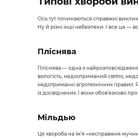
Типові хвороби ви
Ось тут починаються справжні виклики
Ну й різні інші небезпеки. І все це — 
Пліснява
Пліснява — одна з найрозповсюдженіш
вологість, недоотриманий світло, нед
недотриманні агротехнічних правил. Я
із досвідчених. І вони обов’язково про
Мільдью
Ця хвороба на ім’я «несправжня мучни