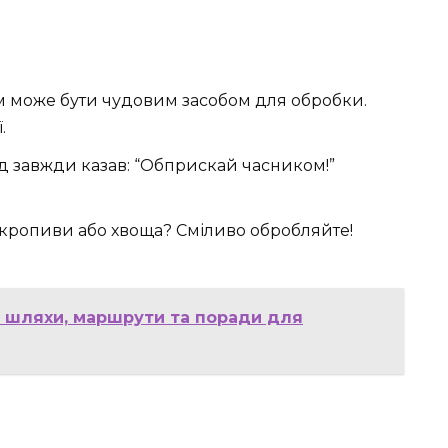
 може бути чудовим засобом для обробки.
.
д завжди казав: “Обприскай часником!”
 кропиви або хвоща? Сміливо обробляйте!
: шляхи, маршрути та поради для