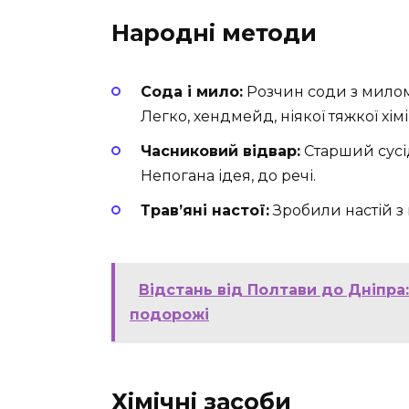
Народні методи
Сода і мило:
Розчин соди з милом
Легко, хендмейд, ніякої тяжкої хімії
Часниковий відвар:
Старший сусі
Непогана ідея, до речі.
Трав’яні настої:
Зробили настій з
Відстань від Полтави до Дніпра
подорожі
Хімічні засоби