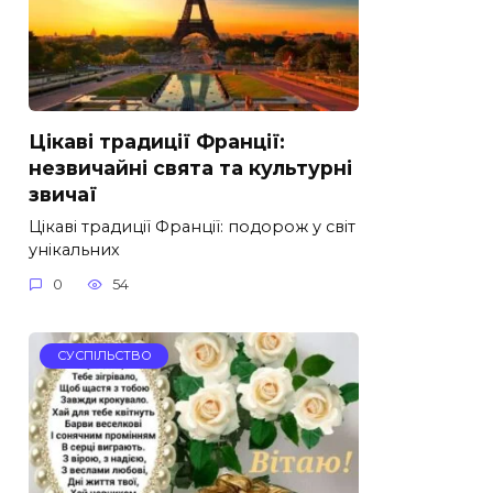
Цікаві традиції Франції:
незвичайні свята та культурні
звичаї
Цікаві традиції Франції: подорож у світ
унікальних
0
54
СУСПІЛЬСТВО