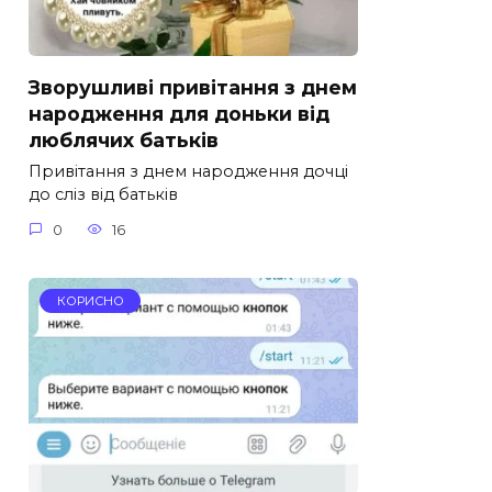
Зворушливі привітання з днем
народження для доньки від
люблячих батьків
Привітання з днем народження дочці
до сліз від батьків
0
16
КОРИСНО