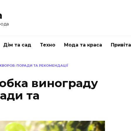
a
рода
Дім та сад
Техно
Мода та краса
Привіт
ХВОРОБ: ПОРАДИ ТА РЕКОМЕНДАЦІЇ
обка винограду
ради та