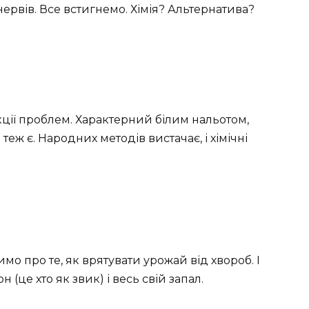
рвів. Все встигнемо. Хімія? Альтернатива?
ції проблем. Характерний білим нальотом,
еж є. Народних методів вистачає, і хімічні
мо про те, як врятувати урожай від хвороб. І
н (це хто як звик) і весь свій запал.