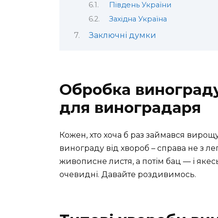
Південь України
Західна Україна
Заключні думки
Обробка винограду
для виноградаря
Кожен, хто хоча б раз займався вирощ
винограду від хвороб – справа не з л
живописне листя, а потім бац — і якес
очевидні. Давайте роздивимось.