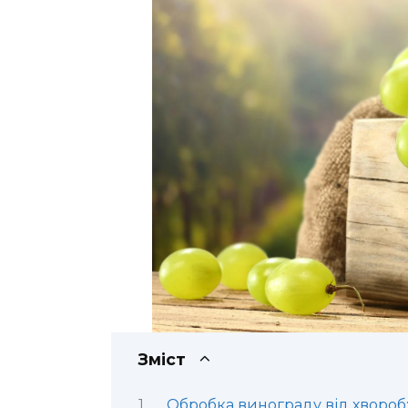
Зміст
Обробка винограду від хвороб